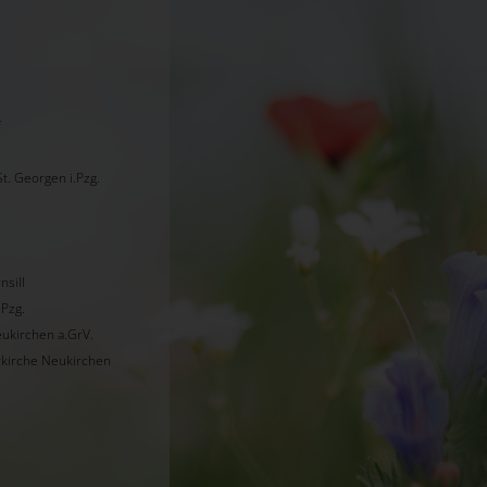
f
St. Georgen i.Pzg.
nsill
.Pzg.
eukirchen a.GrV.
rkirche Neukirchen