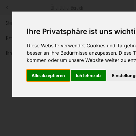
Menü
Öffentlicher Bereich
bestatter
.at
Sterbeanzeigen
Ihre Privatsphäre ist uns wicht
Informationswebsite der österreichischen Bestatter
Rat & Hilfe im Trauerfall
Diese Website verwendet Cookies und Targeting
Ihre Bestatter
besser an Ihre Bedürfnisse anzupassen. Diese
Navigation
Sterbeanzeigen
Rat & Hilfe im Trauerfall
Ihre Bestatter
kommen oder um unsere Website weiter zu ent
überspringen
Alle akzeptieren
Ich lehne ab
Einstellun
Bundesland