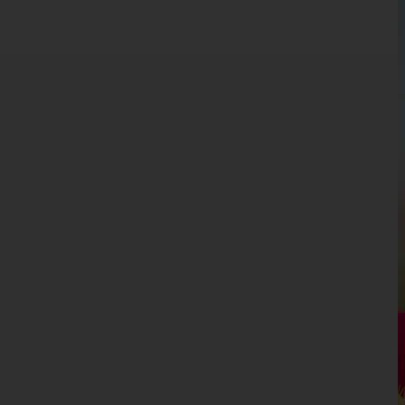
Burgenland
Kärnten
Niederösterreich
Oberösterreich
Salzburg
Hallein
Salzburg-Umgebung
Salzburg(Stadt)
Sankt Johann im Pongau
Tamsweg
Zell am See