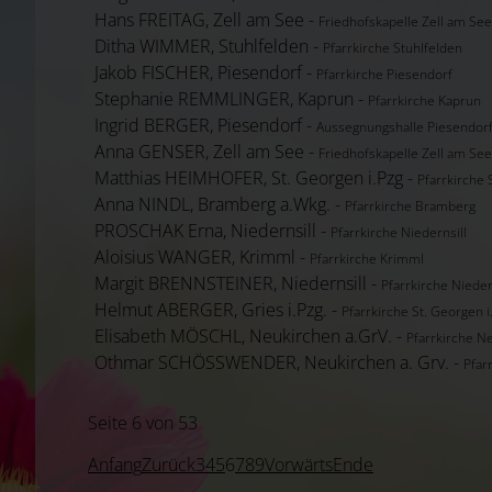
Hans FREITAG, Zell am See -
Friedhofskapelle Zell am See
Ditha WIMMER, Stuhlfelden -
Pfarrkirche Stuhlfelden
Jakob FISCHER, Piesendorf -
Pfarrkirche Piesendorf
Stephanie REMMLINGER, Kaprun -
Pfarrkirche Kaprun
Ingrid BERGER, Piesendorf -
Aussegnungshalle Piesendor
Anna GENSER, Zell am See -
Friedhofskapelle Zell am See
Matthias HEIMHOFER, St. Georgen i.Pzg -
Pfarrkirche 
Anna NINDL, Bramberg a.Wkg. -
Pfarrkirche Bramberg
PROSCHAK Erna, Niedernsill -
Pfarrkirche Niedernsill
Aloisius WANGER, Krimml -
Pfarrkirche Krimml
Margit BRENNSTEINER, Niedernsill -
Pfarrkirche Nieder
Helmut ABERGER, Gries i.Pzg. -
Pfarrkirche St. Georgen i
Elisabeth MÖSCHL, Neukirchen a.GrV. -
Pfarrkirche N
Othmar SCHÖSSWENDER, Neukirchen a. Grv. -
Pfar
Seite 6 von 53
Anfang
Zurück
3
4
5
6
7
8
9
Vorwärts
Ende