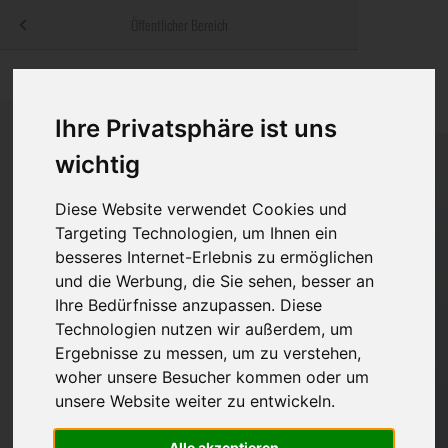
Menü
Öffentlicher Bereich
bestatter
.at
Sterbeanzeigen
Was ist zu tun
Traditionelle
Informationswebsite der österreichischen Bestatter
Ihre Privatsphäre ist uns
ch
Rat & Hilfe im Trauerfall
Bestattungsar
Alternative B
Navigation
wichtig
h
Ihre Bestatter
Leistungen de
überspringen
Diese Website verwendet Cookies und
Kosten
Targeting Technologien, um Ihnen ein
besseres Internet-Erlebnis zu ermöglichen
Vorsorge
und die Werbung, die Sie sehen, besser an
Ihre Bedürfnisse anzupassen. Diese
Technologien nutzen wir außerdem, um
Ergebnisse zu messen, um zu verstehen,
Bundesland
woher unsere Besucher kommen oder um
unsere Website weiter zu entwickeln.
Burgenland
Alle akzeptieren