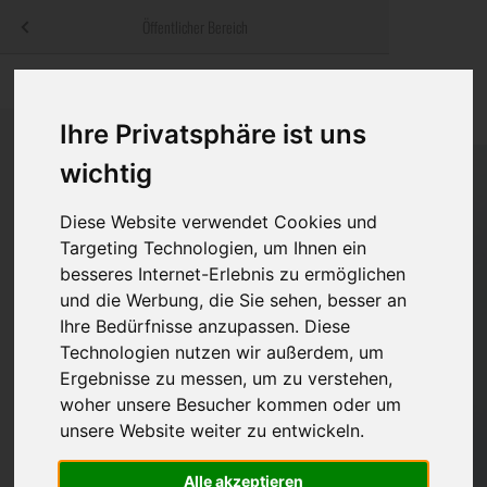
Menü
Öffentlicher Bereich
bestatter
.at
Sterbeanzeigen
Was ist zu tun
Traditionelle
Informationswebsite der österreichischen Bestatter
Ihre Privatsphäre ist uns
ch
Rat & Hilfe im Trauerfall
Bestattungsar
Alternative B
wichtig
Navigation
h
Ihre Bestatter
Leistungen de
überspringen
Diese Website verwendet Cookies und
Kosten
Targeting Technologien, um Ihnen ein
besseres Internet-Erlebnis zu ermöglichen
Vorsorge
und die Werbung, die Sie sehen, besser an
Ihre Bedürfnisse anzupassen. Diese
Technologien nutzen wir außerdem, um
Ergebnisse zu messen, um zu verstehen,
Bundesland
woher unsere Besucher kommen oder um
unsere Website weiter zu entwickeln.
Burgenland
Alle akzeptieren