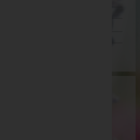
Lienz
Reutte
Schwaz
Vorarlberg
Wien
Aktuelle Todesfälle
Helga Viertl
Elisabeth Gütl
Ruth Unterlechner