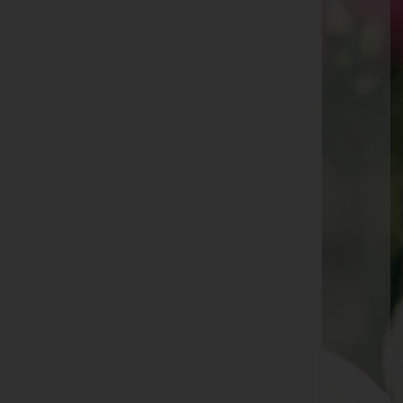
Barbara Noichl
Ernestine Sallaberger
Annemarie Bachmann
Elisabeth Pichler
Maria Burgstaller
Hans Czappek
Edith Jenewein
Edith Krimbacher
Jeanette Rattin
Norbert Prinz
Margarete Draxl
Peter Riedmann
Johann Kirchmair