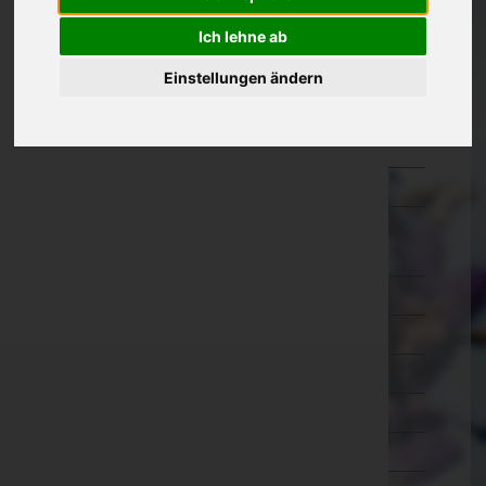
Kärnten
Ich lehne ab
Niederösterreich
Einstellungen ändern
Oberösterreich
Salzburg
Steiermark
Tirol
Imst
Innsbruck-Land
Innsbruck-Stadt
Kitzbühel
Kufstein
Landeck