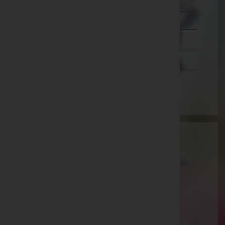
Lienz
Reutte
Schwaz
Vorarlberg
Wien
Aktuelle Todesfälle
Fritz Jordak -
Steinach am Brenner
Alois Vogelsberger -
Vinaders
Josef Holzknecht -
Neustift im Stubaital