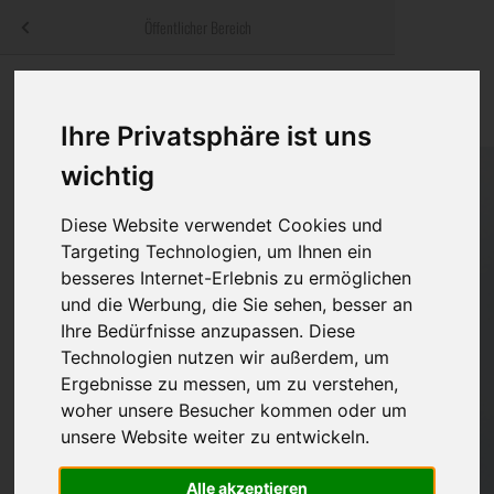
Menü
Öffentlicher Bereich
bestatter
.at
Sterbeanzeigen
Was ist zu tun
Traditionelle
Informationswebsite der österreichischen Bestatter
Ihre Privatsphäre ist uns
ch
Rat & Hilfe im Trauerfall
Bestattungsar
Alternative B
wichtig
Navigation
h
Ihre Bestatter
Leistungen de
überspringen
Diese Website verwendet Cookies und
Kosten
Targeting Technologien, um Ihnen ein
besseres Internet-Erlebnis zu ermöglichen
Vorsorge
und die Werbung, die Sie sehen, besser an
Ihre Bedürfnisse anzupassen. Diese
Technologien nutzen wir außerdem, um
Ergebnisse zu messen, um zu verstehen,
Bundesland
woher unsere Besucher kommen oder um
unsere Website weiter zu entwickeln.
Burgenland
Alle akzeptieren