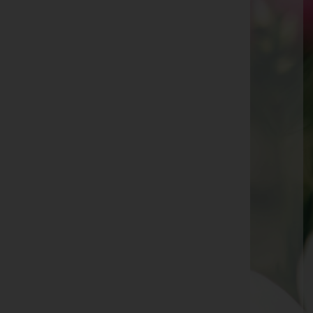
Frieda Albrecht -
Seefeld in Tirol
Albert Neuner -
Zirl
Manfred Auer -
Matrei am Brenner
Manfred Riedl -
Matrei am Brenner
Martha Brunner -
Seefeld
Edith Bauer -
Kematen in Tirol
Petra Omminger -
Matrei am Brenner
Ewald Rottensteiner -
Matrei am Brenner
Erika Chwojka -
Völs
Josef Garber -
Matrei am Brenner
Ruth Beck -
Völs
Andrea Vodopiuz-Rapp -
Matrei am Brenner
Fritz Hautz -
Steinach am Brenner