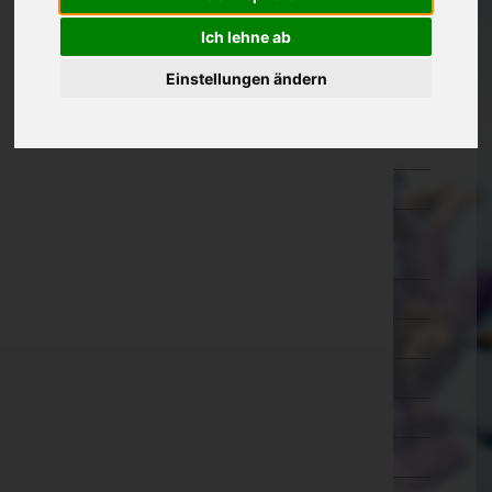
Kärnten
Ich lehne ab
Niederösterreich
Einstellungen ändern
Oberösterreich
Salzburg
Steiermark
Tirol
Imst
Innsbruck-Land
Innsbruck-Stadt
Kitzbühel
Kufstein
Landeck