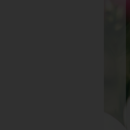
Irene Stemberger -
Fulpmes
Paul Pfurtscheller -
Neustift im Stubaital
Gerhard Grasser -
Barwies
Jolanda Winkler -
Telfs
Ferdinand Humml -
Patsch
Rita Danler -
Neustift im Stubaital
Günther Gobes -
Zirl
David Seelos -
Seefeld
Marianne Reinhart -
Zirl
Gabriella Kaserer -
Völs
Albert Nairz -
Reith bei Seefeld
Ida Schlapp -
Trins
Käthe Zötsch -
Seefeld in Tirol