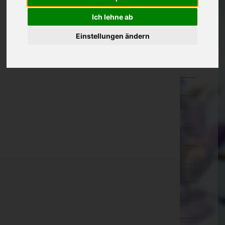
Kärnten
Ich lehne ab
Niederösterreich
Einstellungen ändern
Oberösterreich
Salzburg
Steiermark
Tirol
Imst
Innsbruck-Land
Innsbruck-Stadt
Kitzbühel
Kufstein
Landeck