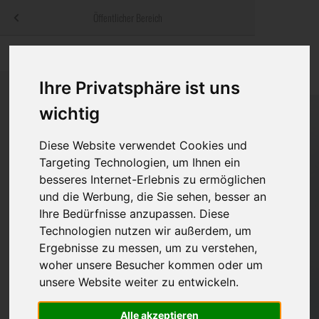
Menü
Öffentlicher Bereich
bestatter
.at
Sterbeanzeigen
Was ist zu tun
Traditionelle
Informationswebsite der österreichischen Bestatter
Ihre Privatsphäre ist uns
ch
Rat & Hilfe im Trauerfall
Bestattungsar
Alternative B
wichtig
Navigation
h
Ihre Bestatter
Leistungen de
überspringen
Diese Website verwendet Cookies und
Kosten
Targeting Technologien, um Ihnen ein
besseres Internet-Erlebnis zu ermöglichen
Vorsorge
und die Werbung, die Sie sehen, besser an
Ihre Bedürfnisse anzupassen. Diese
Technologien nutzen wir außerdem, um
Ergebnisse zu messen, um zu verstehen,
Bundesland
woher unsere Besucher kommen oder um
unsere Website weiter zu entwickeln.
Burgenland
Alle akzeptieren