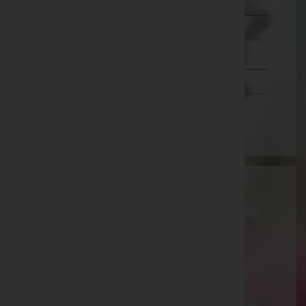
Lienz
Reutte
Schwaz
Vorarlberg
Wien
Aktuelle Todesfälle
Dietgard Sonnleitner -
Seefeld
Maria Luise Reindl -
Barwies
Annaliese Scheiring -
Zirl