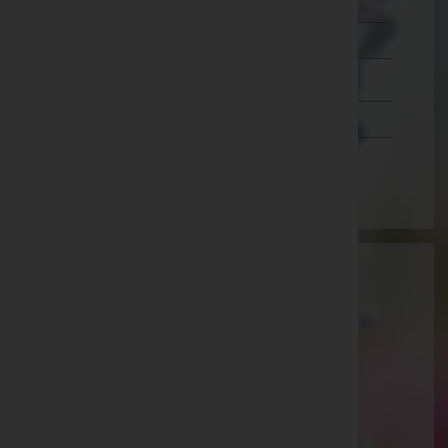
Lienz
Reutte
Schwaz
Vorarlberg
Wien
Aktuelle Todesfälle
Edith Jenewein
Jeanette Rattin
Johann Holzknecht