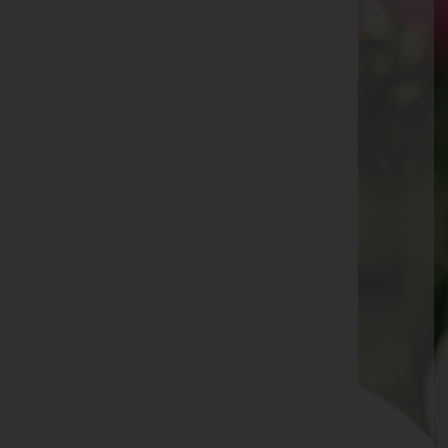
Norbert Prinz
Margarete Draxl
Peter Riedmann
Johann Kirchmair
Josef Reindl
Maria Jöchl
Martin Margreiter
Johann Otto Grall
Rosa Maria Matt
Nothburga Scheiber
Ute Eveline Mairhofer
Othmar Hermann Plattner
Hermann Strolz