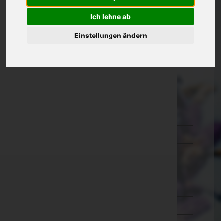
Kärnten
Ich lehne ab
Niederösterreich
Einstellungen ändern
Oberösterreich
Salzburg
Steiermark
Tirol
Imst
Innsbruck-Land
Innsbruck-Stadt
Kitzbühel
Kufstein
Landeck