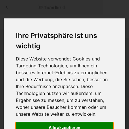
Menü
Öffentlicher Bereich
bestatter
.at
Sterbeanzeigen
Was ist zu tun
Traditionelle
Informationswebsite der österreichischen Bestatter
Ihre Privatsphäre ist uns
ch
Rat & Hilfe im Trauerfall
Bestattungsar
Alternative B
wichtig
Navigation
h
Ihre Bestatter
Leistungen de
überspringen
Diese Website verwendet Cookies und
Kosten
Targeting Technologien, um Ihnen ein
besseres Internet-Erlebnis zu ermöglichen
Vorsorge
und die Werbung, die Sie sehen, besser an
Ihre Bedürfnisse anzupassen. Diese
Technologien nutzen wir außerdem, um
Ergebnisse zu messen, um zu verstehen,
Bundesland
woher unsere Besucher kommen oder um
unsere Website weiter zu entwickeln.
Burgenland
Alle akzeptieren