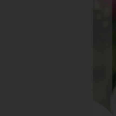
Luise Hofmann -
Seefeld
Walter Mariner -
Inzing
Barbara Strickner -
Schönberg im Stubaital
Robert Scheiring -
Ranggen
Ursula Klotz -
Reith bei Seefeld
Franz Beikircher -
Steinach am Brenner
Edi Schweinberger -
Kematen in Tirol
Andrea Taschner -
Zirl
Rosa Kirchebner -
Flaurling
Franz Strobl -
Zirl
Siegfried Platzer -
Seefeld
Helli Öfner -
Zirl
Margit Covi -
Trins