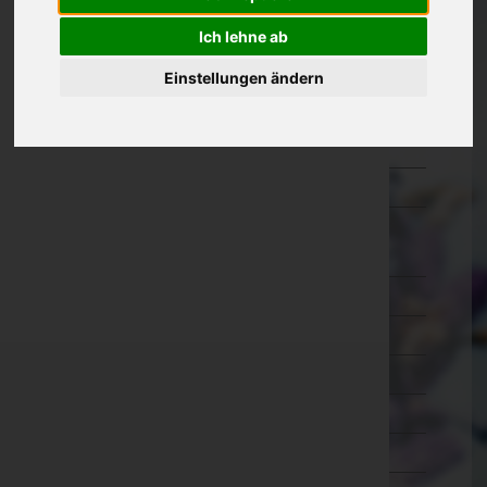
Kärnten
Ich lehne ab
Niederösterreich
Einstellungen ändern
Oberösterreich
Salzburg
Steiermark
Tirol
Imst
Innsbruck-Land
Innsbruck-Stadt
Kitzbühel
Kufstein
Landeck