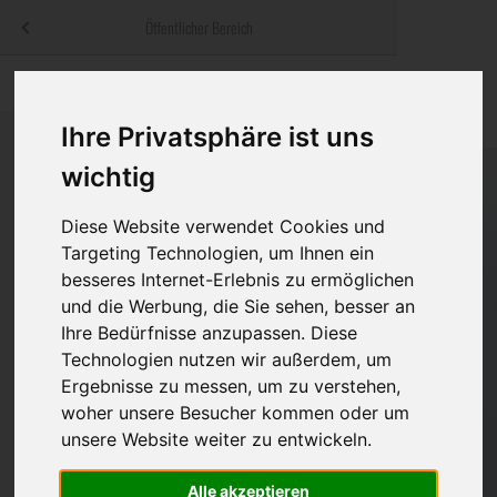
Menü
Öffentlicher Bereich
bestatter
.at
Sterbeanzeigen
Was ist zu tun
Traditionelle
Informationswebsite der österreichischen Bestatter
Ihre Privatsphäre ist uns
ch
Rat & Hilfe im Trauerfall
Bestattungsar
Alternative B
wichtig
Navigation
h
Ihre Bestatter
Leistungen de
überspringen
Diese Website verwendet Cookies und
Kosten
Targeting Technologien, um Ihnen ein
besseres Internet-Erlebnis zu ermöglichen
Vorsorge
und die Werbung, die Sie sehen, besser an
Ihre Bedürfnisse anzupassen. Diese
Technologien nutzen wir außerdem, um
Ergebnisse zu messen, um zu verstehen,
Bundesland
woher unsere Besucher kommen oder um
unsere Website weiter zu entwickeln.
Burgenland
Alle akzeptieren