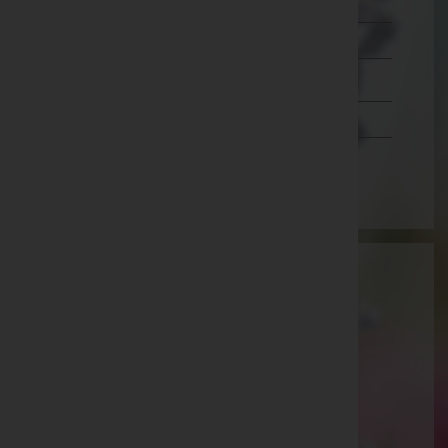
Lienz
Reutte
Schwaz
Vorarlberg
Wien
Aktuelle Todesfälle
Rosalinde Aigner -
Ötztal-Bahnhof
Julia Riedl -
Matrei am Brenner
Friedrich Gleirscher -
Neustift im Stubaital