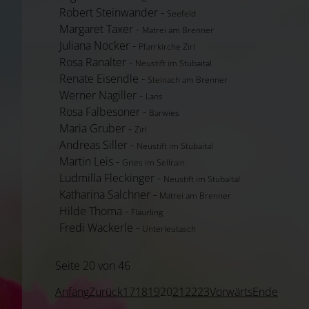
Robert Steinwander -
Seefeld
Margaret Taxer -
Matrei am Brenner
Juliana Nocker -
Pfarrkirche Zirl
Rosa Ranalter -
Neustift im Stubaital
Renate Eisendle -
Steinach am Brenner
Werner Nagiller -
Lans
Rosa Falbesoner -
Barwies
Maria Gruber -
Zirl
Andreas Siller -
Neustift im Stubaital
Martin Leis -
Gries im Sellrain
Ludmilla Fleckinger -
Neustift im Stubaital
Katharina Salchner -
Matrei am Brenner
Hilde Thoma -
Flaurling
Fredi Wackerle -
Unterleutasch
Seite 20 von 46
Anfang
Zurück
17
18
19
20
21
22
23
Vorwärts
Ende