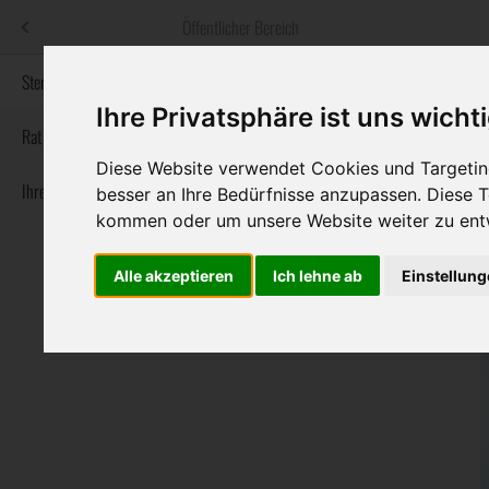
Menü
Öffentlicher Bereich
bestatter
.at
Sterbeanzeigen
Ihre Privatsphäre ist uns wicht
Informationswebsite der österreichischen Bestatter
Rat & Hilfe im Trauerfall
Diese Website verwendet Cookies und Targeting
Ihre Bestatter
Navigation
besser an Ihre Bedürfnisse anzupassen. Diese
Sterbeanzeigen
Rat & Hilfe im Trauerfall
Ihre Bestatter
überspringen
kommen oder um unsere Website weiter zu ent
Alle akzeptieren
Ich lehne ab
Einstellun
Bundesland