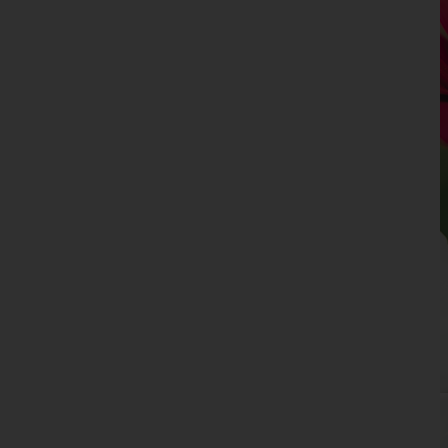
Kufstein
Landeck
Lienz
Reutte
Schwaz
Vorarlberg
Wien