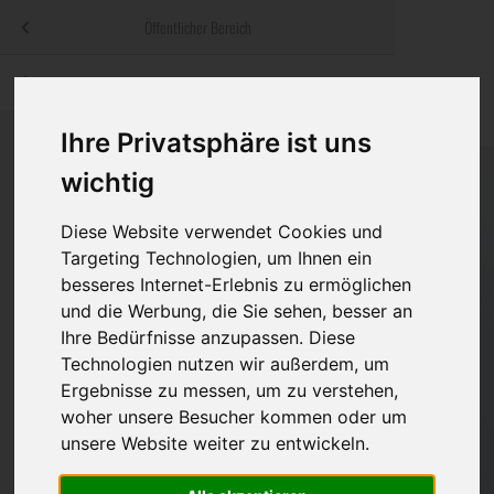
Menü
Öffentlicher Bereich
bestatter
.at
Sterbeanzeigen
Was ist zu tun
Traditionelle
Informationswebsite der österreichischen Bestatter
ch
Rat & Hilfe im Trauerfall
Bestattungsar
Alternative B
Ihre Privatsphäre ist uns
Navigation
wichtig
h
Ihre Bestatter
Leistungen de
überspringen
Diese Website verwendet Cookies und
Kosten
Targeting Technologien, um Ihnen ein
besseres Internet-Erlebnis zu ermöglichen
Vorsorge
und die Werbung, die Sie sehen, besser an
Ihre Bedürfnisse anzupassen. Diese
Technologien nutzen wir außerdem, um
Ergebnisse zu messen, um zu verstehen,
Bundesland
woher unsere Besucher kommen oder um
unsere Website weiter zu entwickeln.
Burgenland