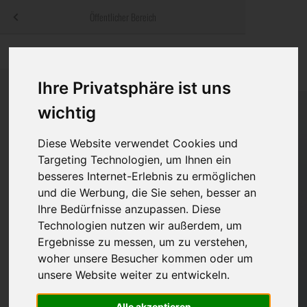
Menü
Öffentlicher Bereich
bestatter
.at
Sterbeanzeigen
Was ist zu tun
Traditionelle
Informationswebsite der österreichischen Bestatter
Ihre Privatsphäre ist uns
ch
Rat & Hilfe im Trauerfall
Bestattungsar
Alternative B
Navigation
wichtig
h
Ihre Bestatter
Leistungen de
überspringen
Diese Website verwendet Cookies und
Kosten
Targeting Technologien, um Ihnen ein
besseres Internet-Erlebnis zu ermöglichen
Vorsorge
und die Werbung, die Sie sehen, besser an
Ihre Bedürfnisse anzupassen. Diese
Technologien nutzen wir außerdem, um
Ergebnisse zu messen, um zu verstehen,
Bundesland
woher unsere Besucher kommen oder um
unsere Website weiter zu entwickeln.
Burgenland
Alle akzeptieren