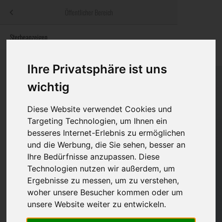
Menü
Öffentlicher Bereich
bestatter
.at
Sterbeanzeigen
Was ist zu tun
Traditionelle
Informationswebsite der österreichischen Bestatter
ch
Rat & Hilfe im Trauerfall
Bestattungsar
Alternative B
Ihre Privatsphäre ist uns
Navigation
wichtig
h
Ihre Bestatter
Leistungen de
überspringen
Diese Website verwendet Cookies und
Kosten
Targeting Technologien, um Ihnen ein
besseres Internet-Erlebnis zu ermöglichen
Vorsorge
und die Werbung, die Sie sehen, besser an
Ihre Bedürfnisse anzupassen. Diese
Technologien nutzen wir außerdem, um
Bundesland
Ergebnisse zu messen, um zu verstehen,
woher unsere Besucher kommen oder um
unsere Website weiter zu entwickeln.
Burgenland