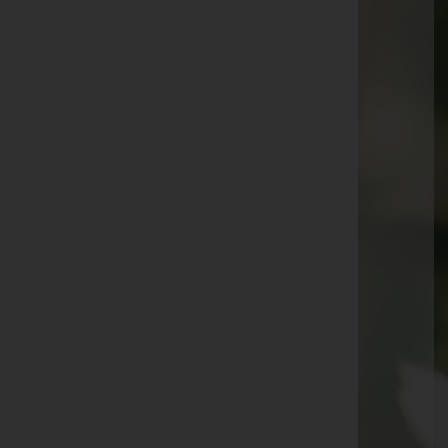
Anna Klein -
Friedhof Breitenfurt
Karl Schneider -
Halle Friedhof Gänserndorf
Robert Huber
Erwin Mühlfellner -
Friedhof Halle Gänserndorf
Hermine Küchler -
Friedhof Breitenfurt
Anna Sedlacek
Christine PREISSLER -
Friedhof Neustift/Wald
Helmut Rührer -
Halle Friedhof Stillfried
Silvia Modl -
Friedhof Gablitz
Irene Sperger -
Pfarrkirche Weikendorf
Elisabeth Sirota -
Friedhofshalle Angern/March
Franz Peter Magenbauer -
Friedhof Purkersdorf
Ferdinand Forche -
Friedhof Gablitz