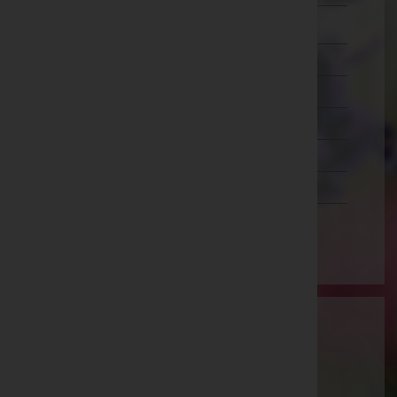
Zwettl
Oberösterreich
Salzburg
Steiermark
Tirol
Vorarlberg
Wien
Aktuelle Todesfälle
Wolfgang Lindle