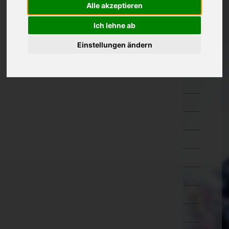
Alle akzeptieren
Kärnten
Ich lehne ab
Niederösterreich
Einstellungen ändern
Amstetten
Baden
Bruck an der Leitha
Gänserndorf
Gmünd
Hollabrunn
Horn
Korneuburg
Krems an der Donau(Stadt)
Krems(Land)