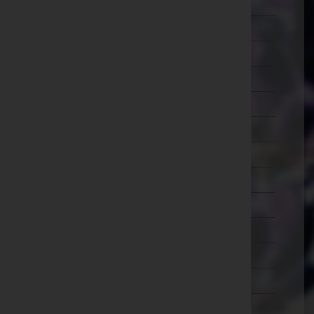
Lilienfeld
Melk
Mistelbach
Mödling
Neunkirchen
Sankt Pölten(Land)
Sankt Pölten(Stadt)
Scheibbs
Tulln
Waidhofen an der Thaya
Waidhofen an der Ybbs(Stadt)
Wiener Neustadt(Land)
Wiener Neustadt(Stadt)