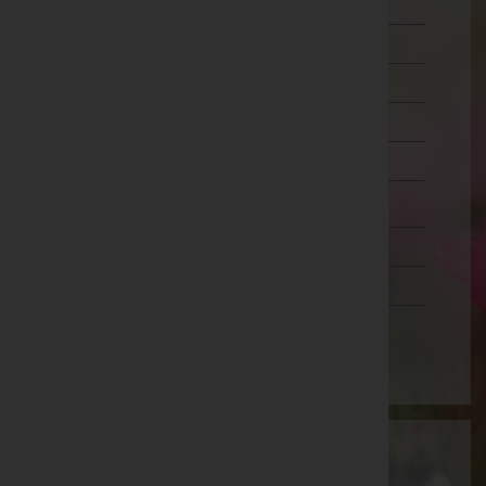
Liezen
Murau
Murtal
Südoststeiermark
Voitsberg
Weiz
Tirol
Vorarlberg
Wien
Aktuelle Todesfälle