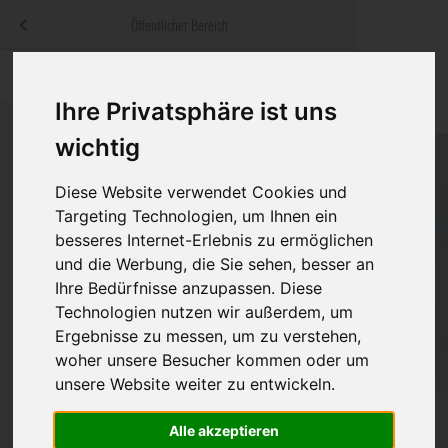
Menü
Öffentlicher Bereich
bestatter
.at
Sterbeanzeigen
Was ist zu tun
Traditionelle
Ihre Privatsphäre ist uns
Informationswebsite der österreichischen Bestatter
ch
Rat & Hilfe im Trauerfall
Bestattungsar
Alternative B
wichtig
Navigation
h
Ihre Bestatter
Leistungen de
überspringen
Diese Website verwendet Cookies und
Targeting Technologien, um Ihnen ein
Kosten
besseres Internet-Erlebnis zu ermöglichen
und die Werbung, die Sie sehen, besser an
Vorsorge
Ihre Bedürfnisse anzupassen. Diese
Technologien nutzen wir außerdem, um
Ergebnisse zu messen, um zu verstehen,
woher unsere Besucher kommen oder um
Bundesland
unsere Website weiter zu entwickeln.
Alle akzeptieren
Burgenland