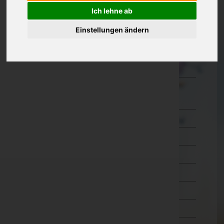
Ich lehne ab
Kärnten
Einstellungen ändern
Niederösterreich
Oberösterreich
Salzburg
Steiermark
Bruck-Mürzzuschlag
Deutschlandsberg
Graz-Umgebung
Graz(Stadt)
Hartberg-Fürstenfeld
Leibnitz
Leoben