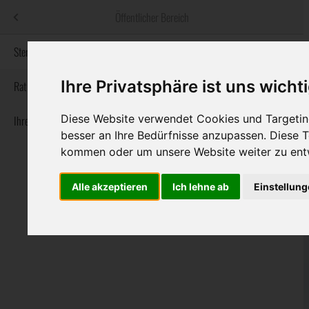
Menü
Öffentlicher Bereich
bestatter
.at
Sterbeanzeigen
Ihre Privatsphäre ist uns wicht
Informationswebsite der österreichischen Bestatter
Rat & Hilfe im Trauerfall
Diese Website verwendet Cookies und Targeting
Ihre Bestatter
Navigation
Sterbeanzeigen
Rat & Hilfe im Trauerfall
Ihre Bestatter
besser an Ihre Bedürfnisse anzupassen. Diese
überspringen
kommen oder um unsere Website weiter zu ent
Alle akzeptieren
Ich lehne ab
Einstellun
Bundesland