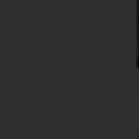
Wien 14.,Penzing
Wien 15.,Rudolfsheim-Fünfhaus
Wien 16.,Ottakring
Wien 17.,Hernals
Wien 18.,Währing
Wien 19.,Döbling
Wien 20.,Brigittenau
Wien 21.,Floridsdorf
Wien 22.,Donaustadt
Wien 23.,Liesing
Wien(Stadt)