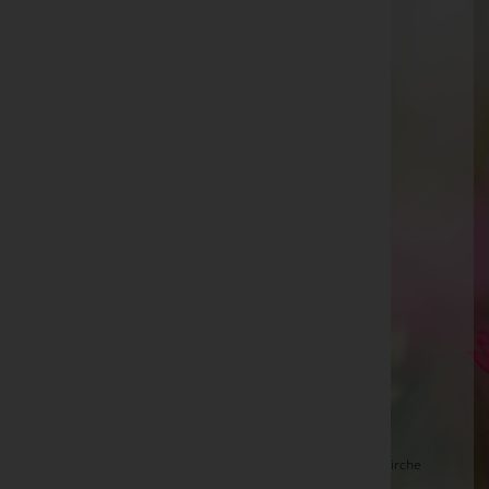
Peter Bernhart
Maria Neukam -
Pfarrkirche Übelbach
Dr. Charlotte Böhm
Elsa Mittl -
Aufbahrungshalle Kulm im Burgenland
Helmut Kaszanits -
Pfarrkirche Mischendorf
Maria Klaudrat
Maria Stiassny -
Aufbahrungshalle Neusiedl am See
Theresia Reindl -
Stadtpfarrkirche Fehring
Fink Ernst, Bestattung Radaschitz -
Pfarrkirche
Riegersburg
Ernestine Zotter -
Aufbahrungshalle Kukmirn
Norbert Bader
Gerlinde Wagner, Bestattung Radaschitz -
Pfarrkirche
Breitenfeld