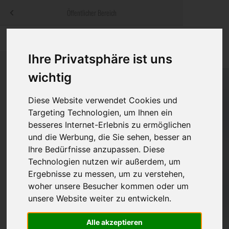
Menü
Öffentlicher Bereich
bestatter
.at
Sterbeanzeigen
Was ist zu tun
Traditionelle
Informationswebsite der österreichischen Bestatter
Ihre Privatsphäre ist uns
ch
Rat & Hilfe im Trauerfall
Bestattungsar
Alternative B
wichtig
Navigation
h
Ihre Bestatter
Leistungen de
überspringen
Diese Website verwendet Cookies und
Targeting Technologien, um Ihnen ein
Kosten
besseres Internet-Erlebnis zu ermöglichen
und die Werbung, die Sie sehen, besser an
Vorsorge
Ihre Bedürfnisse anzupassen. Diese
Technologien nutzen wir außerdem, um
Ergebnisse zu messen, um zu verstehen,
Bundesland
woher unsere Besucher kommen oder um
unsere Website weiter zu entwickeln.
Alle akzeptieren
Burgenland