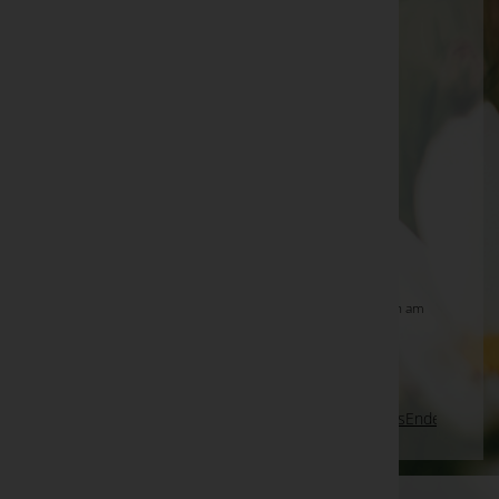
Maria Iglseder -
Pfarrkirche Weibern
Gottfried Schobesberger
Herta Grimm -
Friedhof Gablitz
Anna Raid
Herta Grimm -
Gablitz
Gertrud Raab
Hedwig Riedmüller
Hermine Guttmann -
röm.-kath. Pfarrkirche Weiden am
See
Seite 354 von 698
Anfang
Zurück
351
352
353
354
355
356
357
Vorwärts
Ende