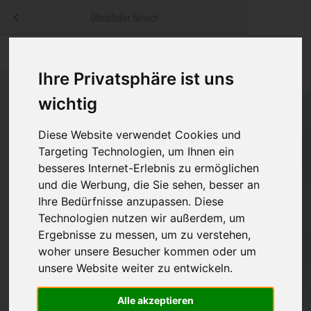
Menü
Öffentlicher Bereich
bestatter
.at
Sterbeanzeigen
Was ist zu tun
Traditionelle
Informationswebsite der österreichischen Bestatter
Ihre Privatsphäre ist uns
ch
Rat & Hilfe im Trauerfall
Bestattungsar
Alternative B
wichtig
Navigation
h
Ihre Bestatter
Leistungen de
überspringen
Diese Website verwendet Cookies und
Targeting Technologien, um Ihnen ein
Kosten
besseres Internet-Erlebnis zu ermöglichen
und die Werbung, die Sie sehen, besser an
Vorsorge
Ihre Bedürfnisse anzupassen. Diese
Technologien nutzen wir außerdem, um
Ergebnisse zu messen, um zu verstehen,
Bundesland
woher unsere Besucher kommen oder um
unsere Website weiter zu entwickeln.
Alle akzeptieren
Burgenland