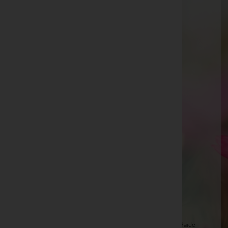
Renate Mach -
Friedhof Purkersdorf
Gebhard Leopold Wolf
Wolfgang Herzberg
Emil Hermann Marte
Katharina Wohlfart -
Aufbahrungshalle Zurndorf
Susanna Achs -
Aufbahrungshalle Gols
Rosa Winkler -
Pfarrkirche Paldau
Anton Wagner
Livia Riepl -
Aufbahrungshalle Gols
Allmer Elfriede -
Pfarrkirche Stubenberg
Greimel Adolf -
Pfarrkirche Kaindorf
Franz Starkmann -
Aufbahrungshalle Halbturn
Johanna Hollensteiner -
Pfarrkirche St. Johann i.d. Haide