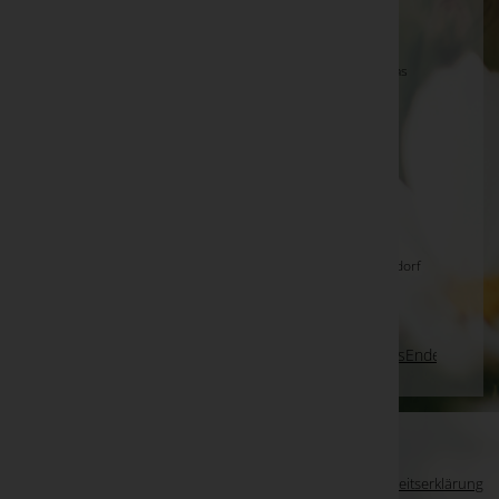
Hans ENGLACHER, Kaprun -
Pfarrkirche Kaprun
Josef Gratzl -
Wallfahrtskirche Maria Weinberg in Gaas
Hilda Zach -
Stadtpfarrkirche Fehring
Engelbert Mathis
Frieda Holzer -
Kirche Maria Lebing
Ernst WILDMANN -
Halle Friedhof Gänserndorf
Gerhard Kohlmaier -
Aufbahrungshalle Trautmannsdorf
Seite 356 von 698
Anfang
Zurück
353
354
355
356
357
358
359
Vorwärts
Ende
WKO-Link
EIN SERVICE DER
Impressum
|
Datenschutz
|
Barrierefreiheitserklärung