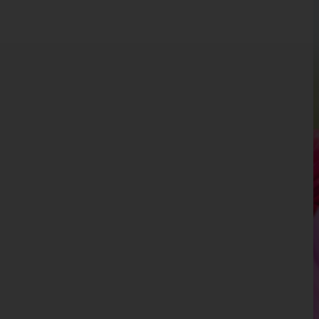
Burgenland
Kärnten
Niederösterreich
Oberösterreich
Salzburg
Steiermark
Tirol
Vorarlberg
Wien