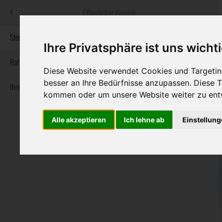
Menü
Öffentlicher Bereich
bestatter
.at
Sterbeanzeigen
Ihre Privatsphäre ist uns wicht
Informationswebsite der österreichischen Bestatter
Rat & Hilfe im Trauerfall
Diese Website verwendet Cookies und Targeting
besser an Ihre Bedürfnisse anzupassen. Diese
Ihre Bestatter
Navigation
Sterbeanzeigen
Rat & Hilfe im Trauerfall
Ihre Bestatter
kommen oder um unsere Website weiter zu ent
überspringen
Alle akzeptieren
Ich lehne ab
Einstellun
Bundesland