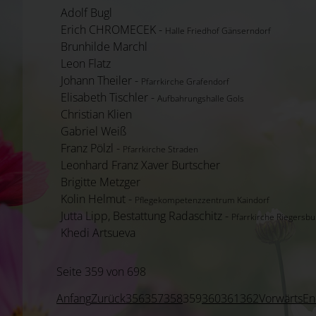
Adolf Bugl
Erich CHROMECEK -
Halle Friedhof Gänserndorf
Brunhilde Marchl
Leon Flatz
Johann Theiler -
Pfarrkirche Grafendorf
Elisabeth Tischler -
Aufbahrungshalle Gols
Christian Klien
Gabriel Weiß
Franz Pölzl -
Pfarrkirche Straden
Leonhard Franz Xaver Burtscher
Brigitte Metzger
Kolin Helmut -
Pflegekompetenzzentrum Kaindorf
Jutta Lipp, Bestattung Radaschitz -
Pfarrkirche Riegersbu
Khedi Artsueva
Seite 359 von 698
Anfang
Zurück
356
357
358
359
360
361
362
Vorwärts
En