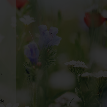
rg
de