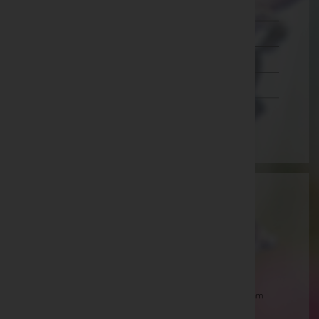
Salzburg
Steiermark
Tirol
Vorarlberg
Wien
Aktuelle Todesfälle
Martin Dürr -
Aufbahrungshalle Zurndorf
Theresia Werderits -
Pfarrkirche Hannersdorf
Agnes Altenburger -
Aufbahrungshalle Podersdorf am
See