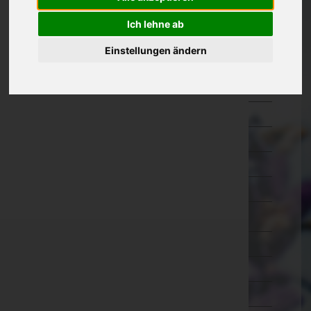
Eisenstadt-Umgebung
Ich lehne ab
Eisenstadt(Stadt)
Einstellungen ändern
Güssing
Jennersdorf
Mattersburg
Neusiedl am See
Oberpullendorf
Oberwart
Rust(Stadt)
Kärnten
Niederösterreich
Oberösterreich