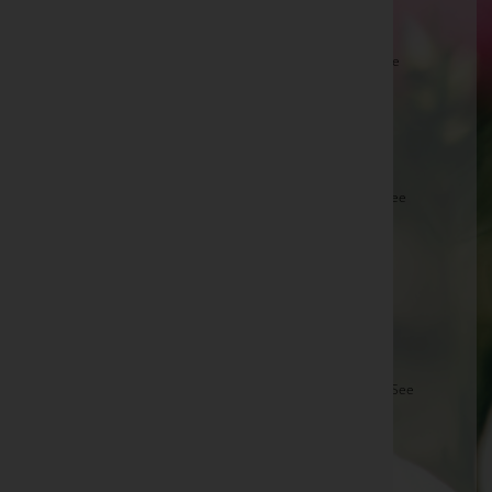
Josef Csida -
Aufbahrungshalle Andau
Gertrude Franziska Schmidt -
röm.kath. Pfarrkirche
Winden am See
Elisabeth Meixner -
Aufbahrungshalle Zurndorf
Viktor Gludovacz -
Filialkirche Kohfidisch
Ernestine Paul -
röm.kath. Pfarrkirche Winden am See
Johann Peck -
Aufbahrungshalle Andau
Walter Széchenyi -
Aufbahrungshalle Potzneusiedl
Frieda Werdenich -
Aufbahrungshalle Pama
Richard Haider -
Aufbahrungshalle Jois
Gisella Traumüller -
Aufbahrungshalle Neusiedl am See
Johann Demuth -
Aufbahrungshalle Neudorf
Renate Gossy -
Röm. Kath. Pfarrkirche Hannersdorf