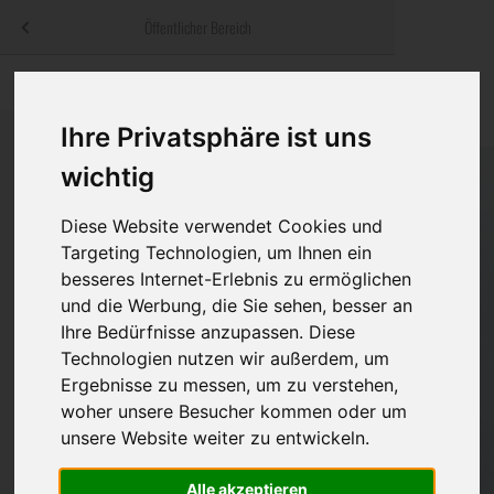
Menü
Öffentlicher Bereich
bestatter
.at
Sterbeanzeigen
Was ist zu tun
Traditionelle
Informationswebsite der österreichischen Bestatter
Ihre Privatsphäre ist uns
ch
Rat & Hilfe im Trauerfall
Bestattungsar
Alternative B
wichtig
Navigation
h
Ihre Bestatter
Leistungen de
überspringen
Diese Website verwendet Cookies und
Kosten
Targeting Technologien, um Ihnen ein
besseres Internet-Erlebnis zu ermöglichen
Vorsorge
und die Werbung, die Sie sehen, besser an
Ihre Bedürfnisse anzupassen. Diese
Technologien nutzen wir außerdem, um
Ergebnisse zu messen, um zu verstehen,
Bundesland
woher unsere Besucher kommen oder um
unsere Website weiter zu entwickeln.
Burgenland
Alle akzeptieren