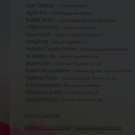
Josef Stettner -
Filialkirche Punitz
Agnes Elö -
Aufbahrungshalle Tadten
Rudolf Nitsch -
Aufbahrungshalle Neusiedl am See
Hilda Simonsits -
Friedhof Kotezicken
Maria Gindl -
Aufbahrungshalle Nickelsdorf
Anna Pridt -
Aufbahrungshalle Gols
Hofrätin Claudia Finster -
Aufbahrungshalle Nickelsdorf
Elisabeth Lidy -
Aufbahrungshalle Andau
Walter Eder -
Urnenhain Neusiedl am See
Robert Moispointner -
Aufbahrungshalle Neusiedl am See
Matthias Puster -
Aufbahrungshalle Weiden am See
Erna Radakovits -
Pfarrkirche Güttenbach
Friedoline Walter -
Friedhof Kohfidisch
Georg Horvath -
röm.kath. Pfarrkirche Jois
Seite 41 von 104
Anfang
Zurück
38
39
40
41
42
43
44
Vorwärts
Ende