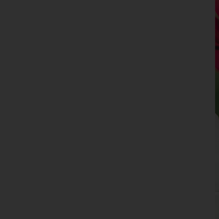
Niederösterreich
Oberösterreich
Salzburg
Steiermark
Tirol
Vorarlberg
Wien