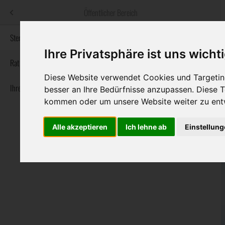
Menü
Öffentlicher Bereich
bestatter
.at
Sterbeanzeigen
Ihre Privatsphäre ist uns wicht
Informationswebsite der österreichischen Bestatter
Rat & Hilfe im Trauerfall
Diese Website verwendet Cookies und Targeting
Ihre Bestatter
Navigation
besser an Ihre Bedürfnisse anzupassen. Diese
Sterbeanzeigen
Rat & Hilfe im Trauerfall
Ihre Bestatter
überspringen
kommen oder um unsere Website weiter zu ent
Alle akzeptieren
Ich lehne ab
Einstellun
Bundesland