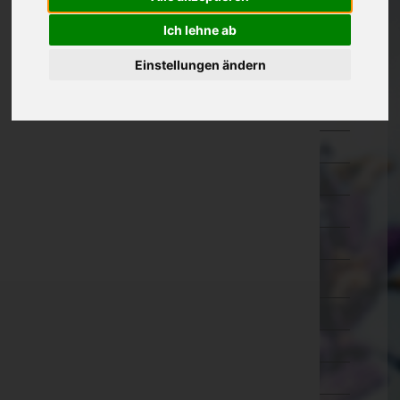
Eisenstadt-Umgebung
Ich lehne ab
Eisenstadt(Stadt)
Einstellungen ändern
Güssing
Jennersdorf
Mattersburg
Neusiedl am See
Oberpullendorf
Oberwart
Rust(Stadt)
Kärnten
Niederösterreich
Oberösterreich