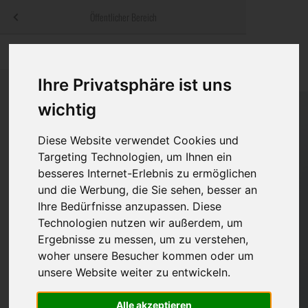
Menü
Öffentlicher Bereich
bestatter
.at
Sterbeanzeigen
Was ist zu tun
Traditionelle
Informationswebsite der österreichischen Bestatter
Ihre Privatsphäre ist uns
ch
Rat & Hilfe im Trauerfall
Bestattungsar
Alternative B
wichtig
Navigation
h
Ihre Bestatter
Leistungen de
überspringen
Diese Website verwendet Cookies und
Kosten
Targeting Technologien, um Ihnen ein
besseres Internet-Erlebnis zu ermöglichen
Vorsorge
und die Werbung, die Sie sehen, besser an
Ihre Bedürfnisse anzupassen. Diese
Technologien nutzen wir außerdem, um
Ergebnisse zu messen, um zu verstehen,
Bundesland
woher unsere Besucher kommen oder um
unsere Website weiter zu entwickeln.
Burgenland
Alle akzeptieren