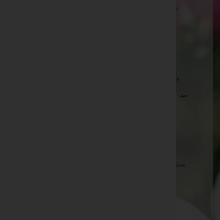
Martha Kastler -
Aufbahrungshalle Deutsch Jahrndorf
Johann Heßheimer -
Aufbahrungshalle Gols
Hilda Vavra -
Aufbahrungshalle Halbturn
Helga Sonnleitner -
Aufbahrungshalle Zurndorf
Frieda Bognar -
röm.kath. Pfarrkirche Winden am See
Herbert Strudler -
Aufbahrungshalle Podersdorf am See
Vlasta Fohringer -
Aufbahrungshalle Weiden am See
Toth Liane -
Aufbahrungshalle Pamhagen
Elfriede Böö -
Filialkirche Kohfidisch
Franz Martin Trapl -
Aufbahrungshalle Neusiedl am See
Renate Vogl -
Aufbahrungshalle Potzneusiedl
Anton Peisser -
Aufbahrungshalle Halbturn
Johann Mikula -
Aufbahrungshalle Neudorf