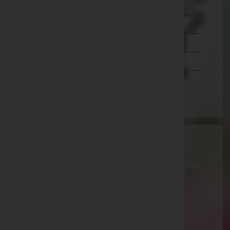
Salzburg
Steiermark
Tirol
Vorarlberg
Wien
Aktuelle Todesfälle
Martin Pamer -
Aufbahrungshalle Zurndorf
Lorenz Schwarz -
Aufbahrungshalle Andau
Gabriella Stubits -
Pfarrkirche Sankt Kathrein im
Burgenland