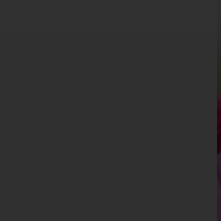
Burgenland
Kärnten
Niederösterreich
Oberösterreich
Salzburg
Steiermark
Tirol
Vorarlberg
Wien