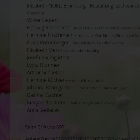
Elisabeth NOEL, Bramberg - Bestattung Gschwandt
Bramberg
Volker Liepert
Hedwig Reinprecht -
in der Halle am Friedhof Wien-Meidlin
Hermine Frischmann -
röm.kath. Pfarrkirche Winden am Se
Franz Rosenberger -
Pischelsdorf - Friedhofskirche
Elisabeth Merz -
Jakobikirche Güssing
Josefa Baumgartner
Lydia Hummer
Arthur Schnetzer
Hermine Küchler -
Friedhof Breitenfurt
Johanna Baumgartner -
Pfarrkirche St. Anna am Aigen
Dagmar Gächter
Margaretha Krenn -
Aufbahrungshalle Eichkögl
Anna Sedlacek
Seite 519 von 697
Anfang
Zurück
516
517
518
519
520
521
522
Vorwärts
En