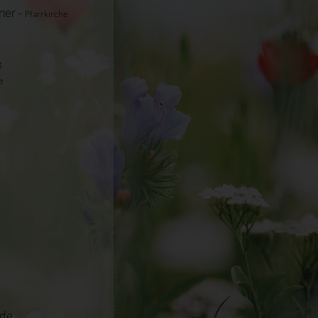
ner -
Pfarrkirche
g
e
de