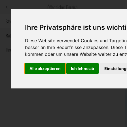
Menü
Öffentlicher Bereich
bestatter
.at
Sterbeanzeigen
Ihre Privatsphäre ist uns wicht
Informationswebsite der österreichischen Bestatter
Rat & Hilfe im Trauerfall
Diese Website verwendet Cookies und Targeting
besser an Ihre Bedürfnisse anzupassen. Diese
Ihre Bestatter
Navigation
Sterbeanzeigen
Rat & Hilfe im Trauerfall
Ihre Bestatter
kommen oder um unsere Website weiter zu ent
überspringen
Alle akzeptieren
Ich lehne ab
Einstellun
Bundesland