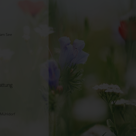
 am See
attung
 Mühldorf