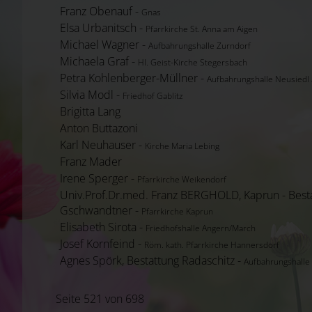
Franz Obenauf -
Gnas
Elsa Urbanitsch -
Pfarrkirche St. Anna am Aigen
Michael Wagner -
Aufbahrungshalle Zurndorf
Michaela Graf -
Hl. Geist-Kirche Stegersbach
Petra Kohlenberger-Müllner -
Aufbahrungshalle Neusiedl
Silvia Modl -
Friedhof Gablitz
Brigitta Lang
Anton Buttazoni
Karl Neuhauser -
Kirche Maria Lebing
Franz Mader
Irene Sperger -
Pfarrkirche Weikendorf
Univ.Prof.Dr.med. Franz BERGHOLD, Kaprun - Best
Gschwandtner -
Pfarrkirche Kaprun
Elisabeth Sirota -
Friedhofshalle Angern/March
Josef Kornfeind -
Röm. kath. Pfarrkirche Hannersdorf
Agnes Spörk, Bestattung Radaschitz -
Aufbahrungshalle
Seite 521 von 698