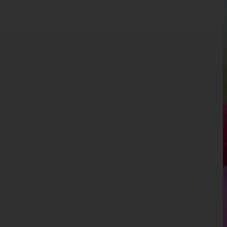
Burgenland
Kärnten
Niederösterreich
Oberösterreich
Salzburg
Steiermark
Tirol
Vorarlberg
Wien