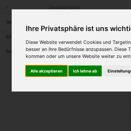
Menü
Öffentlicher Bereich
bestatter
.at
Sterbeanzeigen
Ihre Privatsphäre ist uns wicht
Informationswebsite der österreichischen Bestatter
Rat & Hilfe im Trauerfall
Diese Website verwendet Cookies und Targeting
besser an Ihre Bedürfnisse anzupassen. Diese
Ihre Bestatter
Navigation
Sterbeanzeigen
Rat & Hilfe im Trauerfall
Ihre Bestatter
kommen oder um unsere Website weiter zu ent
überspringen
Alle akzeptieren
Ich lehne ab
Einstellun
Bundesland