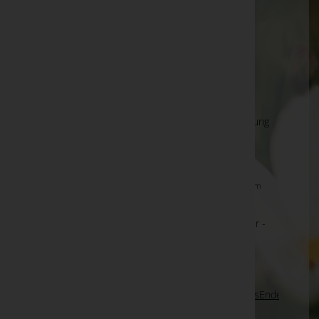
Ing. Franz Ehart -
Stadtfriedhof Gänserndorf
Wolfgang Kadensky -
Friedhof Pressbaum
Annemarie Koller
Annemarie Koller
Hermann "Manfred" KAINZ, Bramberg - Bestattung
Gschwandtner -
Pfarrkirche Bramberg
Herbert Bitter -
Aufbahrungshalle Weiden am See
Marianne Urbanitsch -
Aufbahrungshalle St. Anna am
aigen
Elsa MAYR, Mittersill - Bestattung Gschwandtner -
Pfarrkirche Mittersill
Seite 661 von 698
Anfang
Zurück
658
659
660
661
662
663
664
Vorwärts
Ende