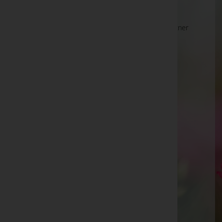
Alois Hutter -
Gnas
Maria GALLOB, Kaprun - Bestattung Gschwandtner
-
Pfarrkirche Kaprun
Engelbert Matl -
Mettersdorf a. S.
Norbert March
Elfriede Kadiera -
Friedhof Mauerbach
Reinhilde "Hilde" Berger
Ana Lepenik
Kalman BERGER, Piesendorf - Bestattung
Gschwandtner -
Aussegnungshalle Piesendorf
Isolde Kaufmann
Herbert Hufnagl -
Stadtfriedhof Gänserndorf
Robert Reisegger
Germana Greiner