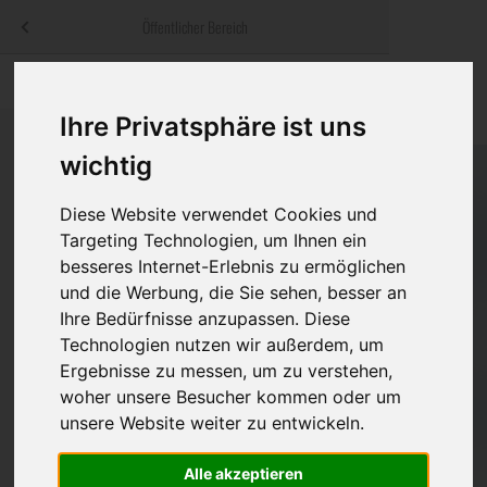
Menü
Öffentlicher Bereich
bestatter
.at
Sterbeanzeigen
Was ist zu tun
Traditionelle
Informationswebsite der österreichischen Bestatter
Ihre Privatsphäre ist uns
ch
Rat & Hilfe im Trauerfall
Bestattungsar
Alternative B
wichtig
Navigation
h
Ihre Bestatter
Leistungen de
überspringen
Diese Website verwendet Cookies und
Targeting Technologien, um Ihnen ein
Kosten
besseres Internet-Erlebnis zu ermöglichen
und die Werbung, die Sie sehen, besser an
Vorsorge
Ihre Bedürfnisse anzupassen. Diese
Technologien nutzen wir außerdem, um
Ergebnisse zu messen, um zu verstehen,
Bundesland
woher unsere Besucher kommen oder um
unsere Website weiter zu entwickeln.
Alle akzeptieren
Burgenland