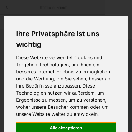
Menü
Öffentlicher Bereich
bestatter
.at
Sterbeanzeigen
Was ist zu tun
Traditionelle
Informationswebsite der österreichischen Bestatter
Ihre Privatsphäre ist uns
ch
Rat & Hilfe im Trauerfall
Bestattungsar
Alternative B
wichtig
Navigation
h
Ihre Bestatter
Leistungen de
überspringen
Diese Website verwendet Cookies und
Targeting Technologien, um Ihnen ein
Kosten
besseres Internet-Erlebnis zu ermöglichen
und die Werbung, die Sie sehen, besser an
Vorsorge
Ihre Bedürfnisse anzupassen. Diese
Technologien nutzen wir außerdem, um
Ergebnisse zu messen, um zu verstehen,
Bundesland
woher unsere Besucher kommen oder um
unsere Website weiter zu entwickeln.
Alle akzeptieren
Burgenland