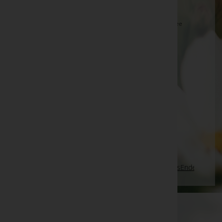
Anna Ulrich -
Pfarrkirche Trautmannsdorf
Aloisia Habersack -
Aufbahrungshalle Weiden am See
Teschl Franz -
Pfarrkirche Markt Hartmannsdorf
Helene Feßler
Friederike Pahr -
Aufbahrungshalle Nickelsdorf
Siegfried Schmid -
Kirche Maria Lebing in Hartberg
Maria Dobler
Priska Thurner
Seite 664 von 698
Anfang
Zurück
661
662
663
664
665
666
667
Vorwärts
Ende
WKO-Link
EIN SERVICE DER