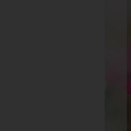
Maria Baldasti -
Pischelsdorf am Kulm
Stefan Schreiber
Ramon Rünzler
Josef Höfler -
Pfarrkirche
Siegfried Ölweiner -
Pfarrkirche
Franz Fabian -
Jakobikirche Güssing
Katharina TREICHL, Stuhlfelden - Bestattung
Gschwandtner -
Pfarrkirche
Helene Sziderits -
Aufbahrungshalle St. Michael
Ortauf Theresia -
Pfarrkirche Riegersburg
Christine Oswald
Gisela Vögel
Josef Zöbl -
Bachmühlgasse