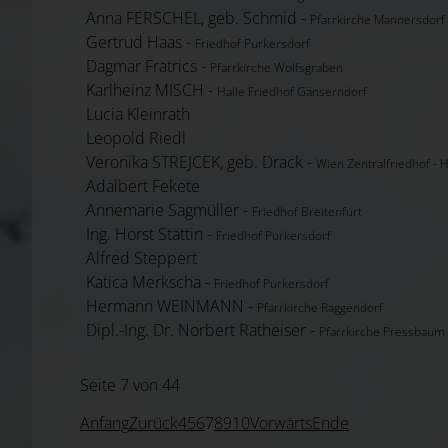
Anna FERSCHEL, geb. Schmid -
Pfarrkirche Mannersdorf
Gertrud Haas -
Friedhof Purkersdorf
Dagmar Fratrics -
Pfarrkirche Wolfsgraben
Karlheinz MISCH -
Halle Friedhof Gänserndorf
Lucia Kleinrath
Leopold Riedl
Veronika STREJCEK, geb. Drack -
Wien Zentralfriedhof - H
Adalbert Fekete
Annemarie Sagmüller -
Friedhof Breitenfurt
Ing. Horst Stattin -
Friedhof Purkersdorf
Alfred Steppert
Katica Merkscha -
Friedhof Purkersdorf
Hermann WEINMANN -
Pfarrkirche Raggendorf
Dipl.-Ing. Dr. Norbert Ratheiser -
Pfarrkirche Pressbaum
Seite 7 von 44
Anfang
Zurück
4
5
6
7
8
9
10
Vorwärts
Ende