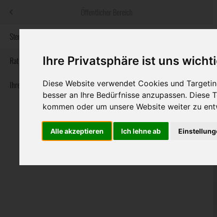
Menü
Öffentlicher Bereich
bestatter
.at
Sterbeanzeigen
Ihre Privatsphäre ist uns wicht
Informationswebsite der österreichischen Bestatter
Rat & Hilfe im Trauerfall
Diese Website verwendet Cookies und Targeting
Ihre Bestatter
Navigation
Sterbeanzeigen
Rat & Hilfe im Trauerfall
Ihre Bestatter
besser an Ihre Bedürfnisse anzupassen. Diese
überspringen
kommen oder um unsere Website weiter zu ent
Alle akzeptieren
Ich lehne ab
Einstellun
Bundesland