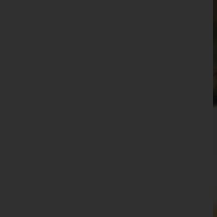
Waidhofen an der Thaya
Waidhofen an der Ybbs(Stadt)
Wiener Neustadt(Land)
Wiener Neustadt(Stadt)
Zwettl
Oberösterreich
Salzburg
Steiermark
Tirol
Vorarlberg
Wien