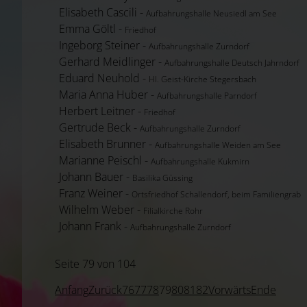
Elisabeth Cascili -
Aufbahrungshalle Neusiedl am See
Emma Göltl -
Friedhof
Ingeborg Steiner -
Aufbahrungshalle Zurndorf
Gerhard Meidlinger -
Aufbahrungshalle Deutsch Jahrndorf
Eduard Neuhold -
Hl. Geist-Kirche Stegersbach
Maria Anna Huber -
Aufbahrungshalle Parndorf
Herbert Leitner -
Friedhof
Gertrude Beck -
Aufbahrungshalle Zurndorf
Elisabeth Brunner -
Aufbahrungshalle Weiden am See
Marianne Peischl -
Aufbahrungshalle Kukmirn
Johann Bauer -
Basilika Güssing
Franz Weiner -
Ortsfriedhof Schallendorf, beim Familiengrab
Wilhelm Weber -
Filialkirche Rohr
Johann Frank -
Aufbahrungshalle Zurndorf
Seite 79 von 104
Anfang
Zurück
76
77
78
79
80
81
82
Vorwärts
Ende