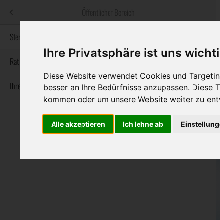
Menü
Öffentlicher Bereich
bestatter
.at
Sterbeanzeigen
Ihre Privatsphäre ist uns wicht
Informationswebsite der österreichischen Bestatter
Rat & Hilfe im Trauerfall
Diese Website verwendet Cookies und Targeting
Ihre Bestatter
Navigation
besser an Ihre Bedürfnisse anzupassen. Diese
Sterbeanzeigen
Rat & Hilfe im Trauerfall
Ihre Bestatter
überspringen
kommen oder um unsere Website weiter zu ent
Alle akzeptieren
Ich lehne ab
Einstellun
Bundesland