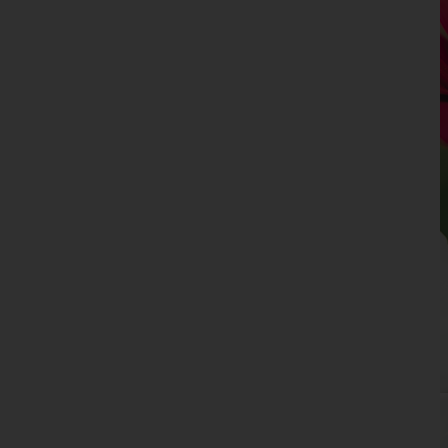
Niederösterreich
Oberösterreich
Salzburg
Steiermark
Tirol
Vorarlberg
Wien