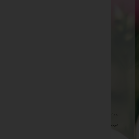
Elfriede Jandrisevits -
Aufbahrungshalle Kr.-
Tschantschendorf
Erika Potzinger -
Ortskirche Steinfurt
Elfriede Semler -
JakobikircheGüssing
Frieda Grünzweig -
Aufbahrungshalle Nickeldorf
Eugen Burits -
Pfarrkirche Großmürbisch
Elisabeth Kapuy -
Friedhof
Günter Deutsch -
Aufbahrungshalle Badersdorf
Gertraud Unger -
Hl. Geist-Kirche Stegersbach
Emilie Strobl -
Aufbahrungshalle Bocksdorf
Anna Antal -
Aufbahrungshalle Bocksdorf
Leopold Weghofer -
Aufbahrungshalle Neusiedl am See
Helmut Gartler -
Pfarrkirche Deutsch-Tschantschendorf
Herbert Matthias Wukovich -
Aufbahrungshalle