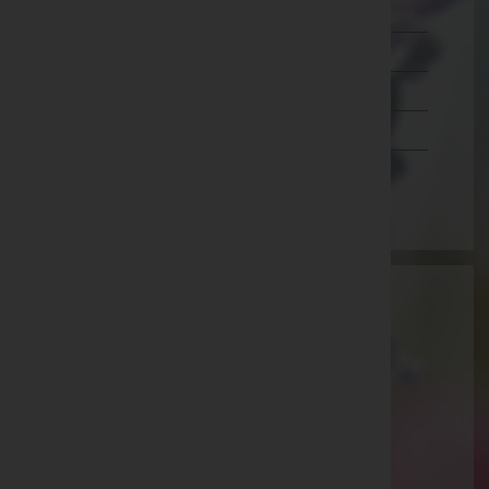
Salzburg
Steiermark
Tirol
Vorarlberg
Wien
Aktuelle Todesfälle
Hedwig Berner -
Aufbahrungshalle Neusiedl am See
Maria Marosits -
Aufbahrungshalle St. Michael
Günter Perissutti -
Hl. Geist-Kirche Stegersbach