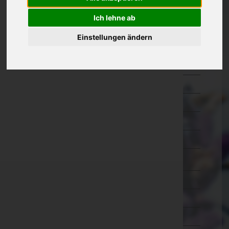
Eisenstadt-Umgebung
Ich lehne ab
Eisenstadt(Stadt)
Einstellungen ändern
Güssing
Jennersdorf
Mattersburg
Neusiedl am See
Oberpullendorf
Oberwart
Rust(Stadt)
Kärnten
Niederösterreich
Oberösterreich