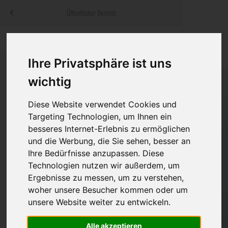
Menü
Öffentlicher Bereich
bestatter
.at
Sterbeanzeigen
Was ist zu tun
Traditionelle
Informationswebsite der österreichischen Bestatter
Ihre Privatsphäre ist uns
ch
Rat & Hilfe im Trauerfall
Bestattungsar
Alternative B
wichtig
Navigation
h
Ihre Bestatter
Leistungen de
überspringen
Diese Website verwendet Cookies und
Kosten
Targeting Technologien, um Ihnen ein
besseres Internet-Erlebnis zu ermöglichen
Vorsorge
und die Werbung, die Sie sehen, besser an
Ihre Bedürfnisse anzupassen. Diese
Technologien nutzen wir außerdem, um
Ergebnisse zu messen, um zu verstehen,
Bundesland
woher unsere Besucher kommen oder um
unsere Website weiter zu entwickeln.
Burgenland
Alle akzeptieren