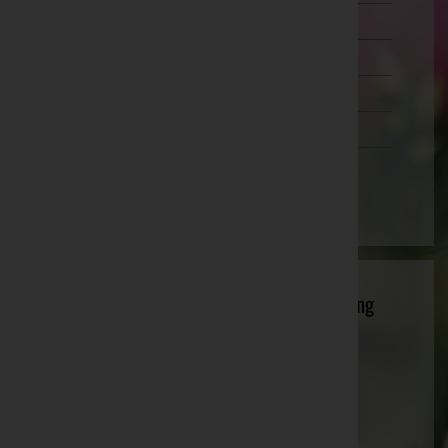
Wien 20.,Brigittenau
Wien 21.,Floridsdorf
Wien 22.,Donaustadt
Wien 23.,Liesing
Wien(Stadt)
A. Aigner Gesellschaft m.b.H. - Bestattung
A. Aigner Rat u. Hilfe im Trauerfall
A 3340 Waidhofen/Ybbs, Weyrerstraße 18
Amstetten, Niederösterreich
Website:
http://www.bestattung-aigner.at
E-Mail:
office@bestattung-aigner.at