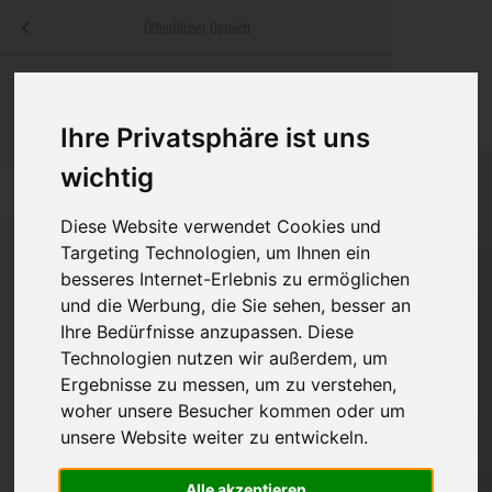
Menü
Öffentlicher Bereich
bestatter
.at
Sterbeanzeigen
Was ist zu tun
Traditionelle
Informationswebsite der österreichischen Bestatter
Ihre Privatsphäre ist uns
ch
Rat & Hilfe im Trauerfall
Bestattungsar
Alternative B
Navigation
wichtig
h
Ihre Bestatter
Leistungen de
überspringen
Diese Website verwendet Cookies und
Kosten
Targeting Technologien, um Ihnen ein
besseres Internet-Erlebnis zu ermöglichen
Vorsorge
und die Werbung, die Sie sehen, besser an
Bundesland
Ihre Bedürfnisse anzupassen. Diese
Technologien nutzen wir außerdem, um
Ergebnisse zu messen, um zu verstehen,
Burgenland
woher unsere Besucher kommen oder um
unsere Website weiter zu entwickeln.
Kärnten
Niederösterreich
Alle akzeptieren