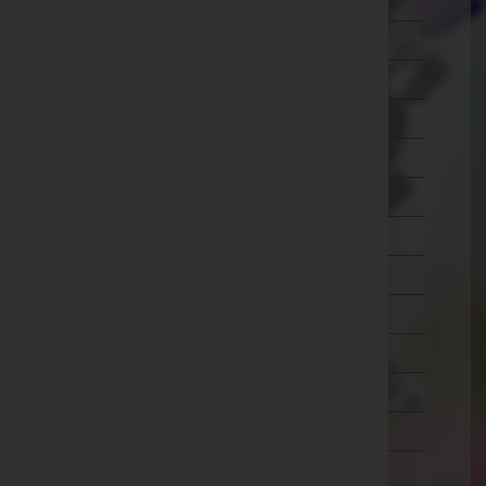
Wien 7.,Neubau
Wien 8.,Josefstadt
Wien 9.,Alsergrund
Wien 10.,Favoriten
Wien 11.,Simmering
Wien 12.,Meidling
Wien 13.,Hietzing
Wien 14.,Penzing
Wien 15.,Rudolfsheim-Fünfhaus
Wien 16.,Ottakring
Wien 17.,Hernals
Wien 18.,Währing
Wien 19.,Döbling