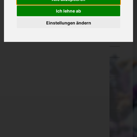
Oberösterreich
Ich lehne ab
Salzburg
Einstellungen ändern
Steiermark
Tirol
Vorarlberg
Wien
Wien 1.,Innere Stadt
Wien 2.,Leopoldstadt
Wien 3.,Landstraße
Wien 4.,Wieden
Wien 5.,Margareten
Wien 6.,Mariahilf