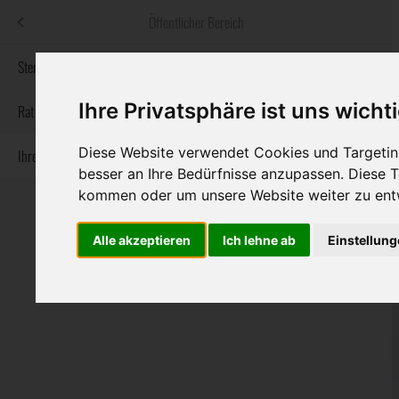
Menü
Öffentlicher Bereich
bestatter
.at
Sterbeanzeigen
Ihre Privatsphäre ist uns wicht
Informationswebsite der österreichischen Bestatter
Rat & Hilfe im Trauerfall
Diese Website verwendet Cookies und Targeting
Ihre Bestatter
Navigation
Sterbeanzeigen
Rat & Hilfe im Trauerfall
Ihre Bestatter
besser an Ihre Bedürfnisse anzupassen. Diese
überspringen
kommen oder um unsere Website weiter zu ent
Alle akzeptieren
Ich lehne ab
Einstellun
Bundesland
Burgenland