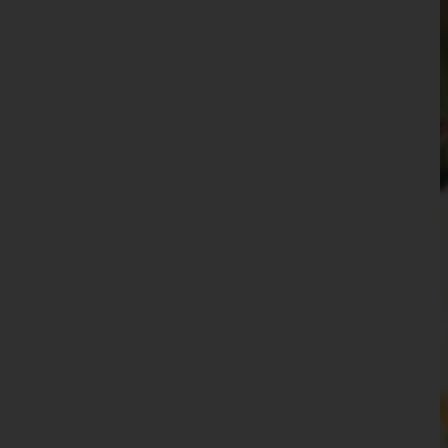
Waidhofen an der Ybbs(Stadt)
Wiener Neustadt(Land)
Wiener Neustadt(Stadt)
Zwettl
Oberösterreich
Salzburg
Steiermark
Tirol
Vorarlberg
Wien