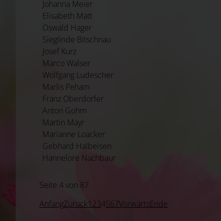
Johanna Meier
Elisabeth Matt
Oswald Hager
Sieglinde Bitschnau
Josef Kurz
Marco Walser
Wolfgang Ludescher
Marlis Peham
Franz Oberdorfer
Anton Gohm
Martin Mayr
Marianne Loacker
Gebhard Halbeisen
Hannelore Nachbaur
Seite 4 von 87
Anfang
Zurück
1
2
3
4
5
6
7
Vorwärts
Ende