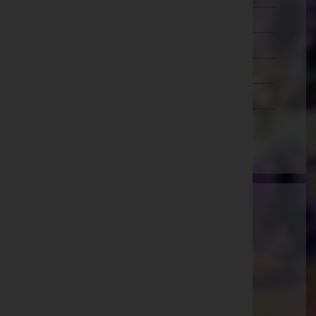
Salzburg
Steiermark
Tirol
Vorarlberg
Wien
Ammann Bestattung GmbH
Feldkirch, Vorarlberg
E-Mail:
office@bestattung-ammann.at
Hohenems