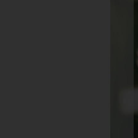
Karl Frick
Erika Strutz
Arno Hämmerle
Irma Lampert
Milan Injac
Herbert Haberl
Irmingard Frick
Arnold Fenkart
Hedwig Grabher
Alfred Peter Mayer
Lydia Fussenegger
Miranda Anna Van Genade
Brunhilde Längle