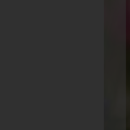
Kaiser-Josef-Straße 20, 6845 Hohenems
Rankweil
Splügenweg 1, 6830 Rankweil
Götzis
St.-Ulrich-Straße 2, 6840 Götzis
Aktuelle Todesfälle
Herta Lampert
Alfred Weiss
Kranz Günter
Erika Mayer
Siegfried Märk