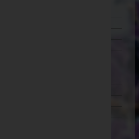
Mistelbach
Mödling
Neunkirchen
Sankt Pölten(Land)
Sankt Pölten(Stadt)
Scheibbs
Tulln
Waidhofen an der Thaya
Waidhofen an der Ybbs(Stadt)
Wiener Neustadt(Land)
Wiener Neustadt(Stadt)
Zwettl
Oberösterreich