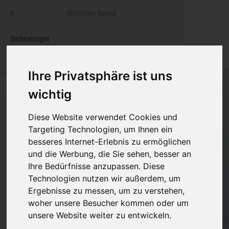
Menü
Öffentlicher Bereich
bestatter
.at
Sterbeanzeigen
Was ist zu tun
Traditionelle
Informationswebsite der österreichischen Bestatter
ch
Rat & Hilfe im Trauerfall
Bestattungsar
Alternative B
Ihre Privatsphäre ist uns
Navigation
h
Ihre Bestatter
Leistungen de
überspringen
wichtig
Kosten
Diese Website verwendet Cookies und
Targeting Technologien, um Ihnen ein
Vorsorge
besseres Internet-Erlebnis zu ermöglichen
Bundesland
und die Werbung, die Sie sehen, besser an
Ihre Bedürfnisse anzupassen. Diese
Technologien nutzen wir außerdem, um
Burgenland
Ergebnisse zu messen, um zu verstehen,
woher unsere Besucher kommen oder um
Kärnten
unsere Website weiter zu entwickeln.
Niederösterreich