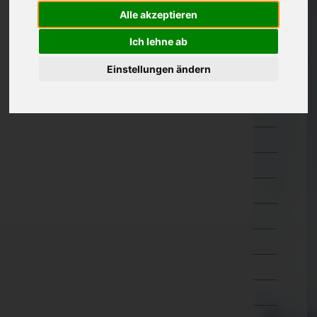
Amstetten
Alle akzeptieren
Baden
Ich lehne ab
Bruck an der Leitha
Einstellungen ändern
Gänserndorf
Gmünd
Hollabrunn
Horn
Korneuburg
Krems an der Donau(Stadt)
Krems(Land)
Lilienfeld
Melk