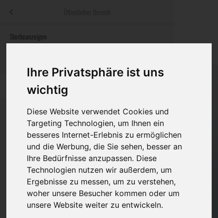
Menü
Öffentlicher Bereich
bestatter
.at
Sterbeanzeigen
Was ist zu tun
Traditionelle
Informationswebsite der österreichischen Bestatter
ch
Rat & Hilfe im Trauerfall
Bestattungsar
Alternative B
Ihre Privatsphäre ist uns
Navigation
h
Ihre Bestatter
Leistungen de
überspringen
wichtig
Kosten
Diese Website verwendet Cookies und
Targeting Technologien, um Ihnen ein
Vorsorge
besseres Internet-Erlebnis zu ermöglichen
Bundesland
und die Werbung, die Sie sehen, besser an
Ihre Bedürfnisse anzupassen. Diese
Technologien nutzen wir außerdem, um
Burgenland
Ergebnisse zu messen, um zu verstehen,
woher unsere Besucher kommen oder um
Kärnten
unsere Website weiter zu entwickeln.
Niederösterreich