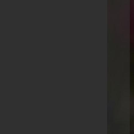
Kaiser-Josef-Straße 20, 6845 Hohenems
Rankweil
Splügenweg 1, 6830 Rankweil
Götzis
St.-Ulrich-Straße 2, 6840 Götzis
Aktuelle Todesfälle
Maria Summer
Helene Arlanch
Emma Senekowitsch
Eugen Niederländer
Elisabeth Kräutler