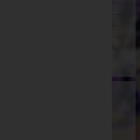
Salzburg
Steiermark
Tirol
Vorarlberg
Wien
Ammann Bestattung GmbH
Feldkirch, Vorarlberg
E-Mail:
office@bestattung-ammann.at
Hohenems