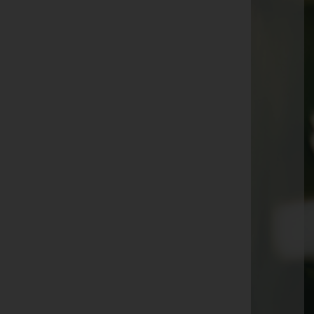
Rosemarie Mittelberger
Laszlo Dancso
Madlen Wagner-Marte
Helmut Sandholzer
Regina Offenhauser
Walter Frank Dietrich
Karl Puff
Karl Puff
Irmgard Makoru
Winfried Fuchs
Heinz Bitsche
Karl Fußenegger
Sofie Simma