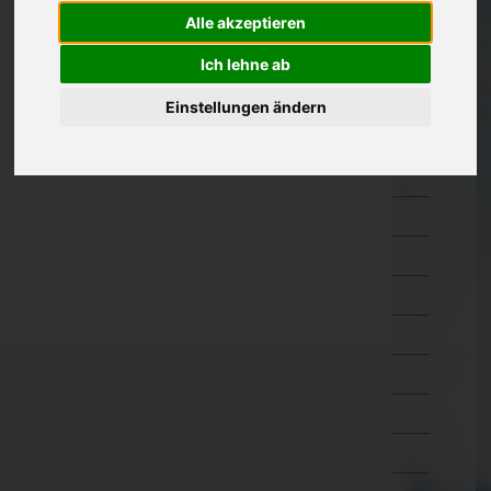
Amstetten
Alle akzeptieren
Baden
Ich lehne ab
Bruck an der Leitha
Einstellungen ändern
Gänserndorf
Gmünd
Hollabrunn
Horn
Korneuburg
Krems an der Donau(Stadt)
Krems(Land)
Lilienfeld
Melk