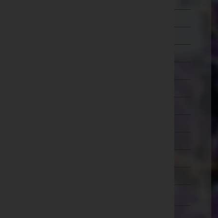
Mistelbach
Mödling
Neunkirchen
Sankt Pölten(Land)
Sankt Pölten(Stadt)
Scheibbs
Tulln
Waidhofen an der Thaya
Waidhofen an der Ybbs(Stadt)
Wiener Neustadt(Land)
Wiener Neustadt(Stadt)
Zwettl
Oberösterreich