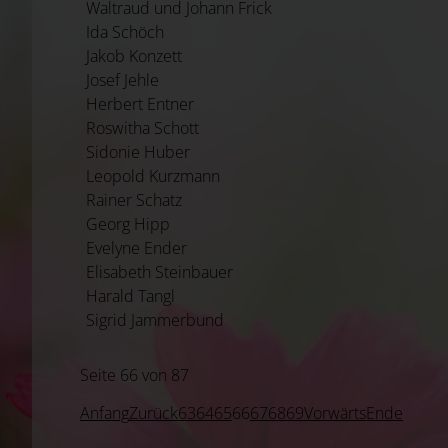
Waltraud und Johann Frick
Ida Schöch
Jakob Konzett
Josef Jehle
Herbert Entner
Roswitha Schott
Sidonie Huber
Leopold Kurzmann
Rainer Schatz
Georg Hipp
Evelyne Ender
Elisabeth Steinbauer
Harald Tangl
Sigrid Jammerbund
Seite 66 von 87
Anfang
Zurück
63
64
65
66
67
68
69
Vorwärts
Ende