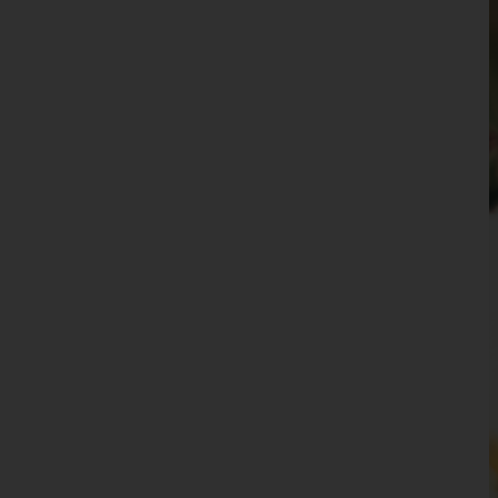
Wien 15.,Rudolfsheim-Fünfhaus
Wien 16.,Ottakring
Wien 17.,Hernals
Wien 18.,Währing
Wien 19.,Döbling
Wien 20.,Brigittenau
Wien 21.,Floridsdorf
Wien 22.,Donaustadt
Wien 23.,Liesing
Wien(Stadt)