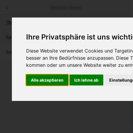
Menü
Öffentlicher Bereich
bestatter
.at
Sterbeanzeigen
Ihre Privatsphäre ist uns wicht
Informationswebsite der österreichischen Bestatter
Rat & Hilfe im Trauerfall
Diese Website verwendet Cookies und Targeting
Ihre Bestatter
Navigation
Sterbeanzeigen
Rat & Hilfe im Trauerfall
Ihre Bestatter
besser an Ihre Bedürfnisse anzupassen. Diese
überspringen
kommen oder um unsere Website weiter zu ent
Alle akzeptieren
Ich lehne ab
Einstellun
Bundesland
Burgenland