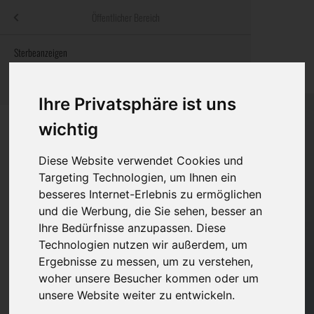
Menü
Öffentlicher Bereich
bestatter
.at
Sterbeanzeigen
Was ist zu tun
Traditionelle
Informationswebsite der österreichischen Bestatter
ch
Rat & Hilfe im Trauerfall
Bestattungsar
Alternative B
Ihre Privatsphäre ist uns
Navigation
h
Ihre Bestatter
Leistungen de
überspringen
wichtig
Kosten
Diese Website verwendet Cookies und
Targeting Technologien, um Ihnen ein
Vorsorge
besseres Internet-Erlebnis zu ermöglichen
Bundesland
und die Werbung, die Sie sehen, besser an
Ihre Bedürfnisse anzupassen. Diese
Technologien nutzen wir außerdem, um
Burgenland
Ergebnisse zu messen, um zu verstehen,
woher unsere Besucher kommen oder um
Kärnten
unsere Website weiter zu entwickeln.
Niederösterreich