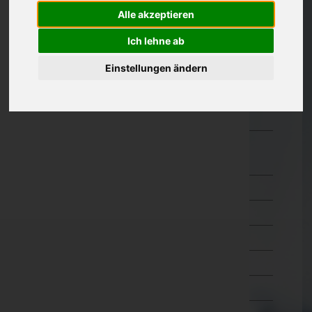
Alle akzeptieren
Oberösterreich
Ich lehne ab
Salzburg
Steiermark
Einstellungen ändern
Tirol
Vorarlberg
Wien
Wien 1.,Innere Stadt
Wien 2.,Leopoldstadt
Wien 3.,Landstraße
Wien 4.,Wieden
Wien 5.,Margareten
Wien 6.,Mariahilf