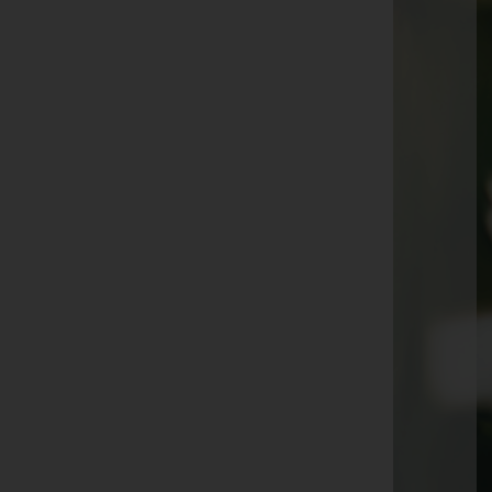
Erika Mayer
Siegfried Märk
Karl Frick
Erika Strutz
Arno Hämmerle
Irma Lampert
Milan Injac
Herbert Haberl
Irmingard Frick
Arnold Fenkart
Hedwig Grabher
Alfred Peter Mayer
Lydia Fussenegger