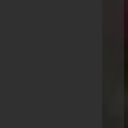
Kaiser-Josef-Straße 20, 6845 Hohenems
Rankweil
Splügenweg 1, 6830 Rankweil
Götzis
St.-Ulrich-Straße 2, 6840 Götzis
Aktuelle Todesfälle
Markus Hoch
Willi Koch
Herta Lampert
Alfred Weiss
Kranz Günter