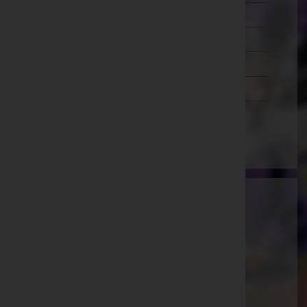
Wien 20.,Brigittenau
Wien 21.,Floridsdorf
Wien 22.,Donaustadt
Wien 23.,Liesing
Wien(Stadt)
Ammann Bestattung GmbH
Feldkirch, Vorarlberg
E-Mail:
office@bestattung-ammann.at
Hohenems