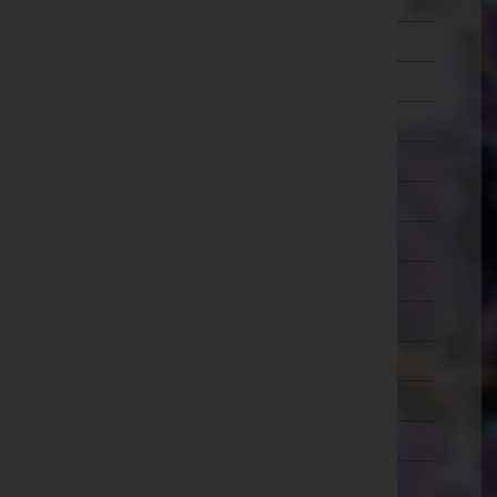
Wien 7.,Neubau
Wien 8.,Josefstadt
Wien 9.,Alsergrund
Wien 10.,Favoriten
Wien 11.,Simmering
Wien 12.,Meidling
Wien 13.,Hietzing
Wien 14.,Penzing
Wien 15.,Rudolfsheim-Fünfhaus
Wien 16.,Ottakring
Wien 17.,Hernals
Wien 18.,Währing
Wien 19.,Döbling