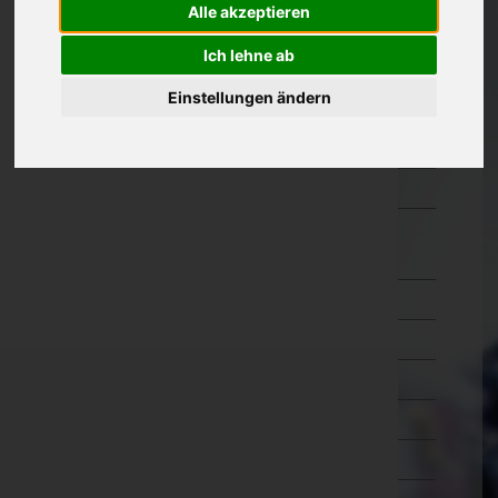
Alle akzeptieren
Oberösterreich
Ich lehne ab
Salzburg
Einstellungen ändern
Steiermark
Tirol
Vorarlberg
Wien
Wien 1.,Innere Stadt
Wien 2.,Leopoldstadt
Wien 3.,Landstraße
Wien 4.,Wieden
Wien 5.,Margareten
Wien 6.,Mariahilf