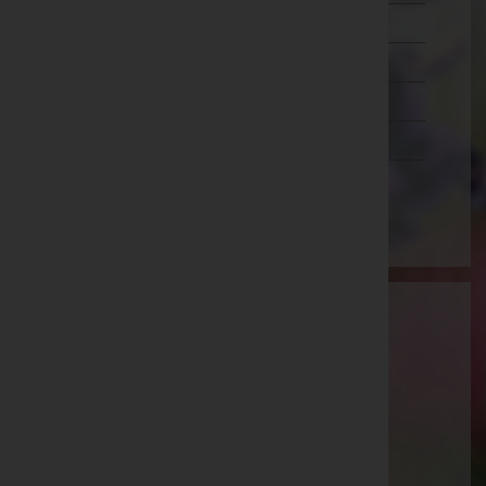
Wien 20.,Brigittenau
Wien 21.,Floridsdorf
Wien 22.,Donaustadt
Wien 23.,Liesing
Wien(Stadt)
Bestattung Güttersberger GmbH -
Bestattung
Innsbruck-Land, Tirol
Website:
https://bestattung-guettersberger.at/
E-Mail:
info@bestattung-guettersberger.at
Telefon: +43 5273 20 606