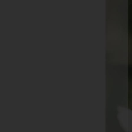
Matrei/Brenner
Waldfrieden 23, 6143 Matrei/Brenner
Aktuelle Todesfälle
Helmut Morandell -
Mieders
Berta Wilhelm -
Matrei am Brenner
Maria Pittl -
Mieders
Robert Penz -
Navis
Margarete Fragner -
Matrei am Brenner
Rosa Jenewein -
Vinaders
Mathilde Kolb -
Navis
Gertraud Span -
Fulpmes