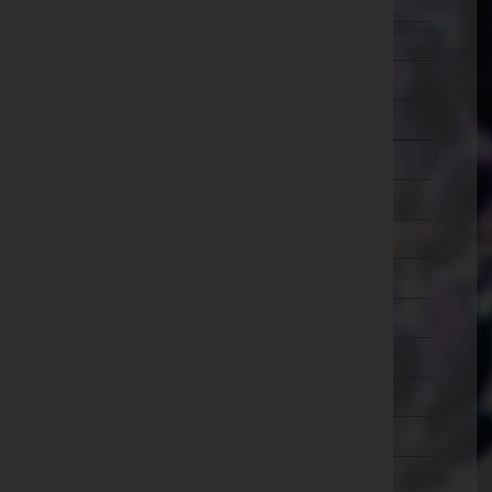
Wien 7.,Neubau
Wien 8.,Josefstadt
Wien 9.,Alsergrund
Wien 10.,Favoriten
Wien 11.,Simmering
Wien 12.,Meidling
Wien 13.,Hietzing
Wien 14.,Penzing
Wien 15.,Rudolfsheim-Fünfhaus
Wien 16.,Ottakring
Wien 17.,Hernals
Wien 18.,Währing
Wien 19.,Döbling