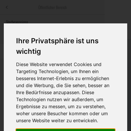
Menü
Öffentlicher Bereich
bestatter
.at
Sterbeanzeigen
Was ist zu tun
Traditionelle
Informationswebsite der österreichischen Bestatter
ch
Rat & Hilfe im Trauerfall
Bestattungsar
Alternative B
Ihre Privatsphäre ist uns
Navigation
wichtig
h
Ihre Bestatter
Leistungen de
überspringen
Diese Website verwendet Cookies und
Kosten
Targeting Technologien, um Ihnen ein
besseres Internet-Erlebnis zu ermöglichen
Vorsorge
Bundesland
und die Werbung, die Sie sehen, besser an
Ihre Bedürfnisse anzupassen. Diese
Technologien nutzen wir außerdem, um
Ergebnisse zu messen, um zu verstehen,
Burgenland
woher unsere Besucher kommen oder um
Kärnten
unsere Website weiter zu entwickeln.
Niederösterreich