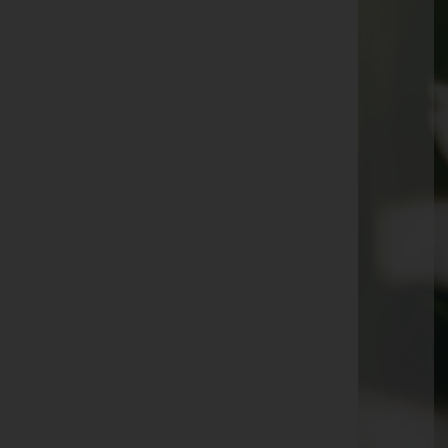
Johann Wieser -
Telfes im Stubai
Maria Hofer -
Matrei am Brenner
Gottfried Joppich -
Matrei am Brenner
Walburga Ribis -
Neustift im Stubaital
Siegfried Bair -
Matrei am Brenner
Anna Schliernzauer -
Trins
Antonia Leitner -
Gschnitz
Gunther Danne -
Neustift im Stubaital
Karl Tichatschek -
Steinach am Brenner
Josef Hörtnagl -
Matrei am Brenner
Anton Mader -
Matrei am Brenner
Brigitte Schwitzer -
Ellbögen