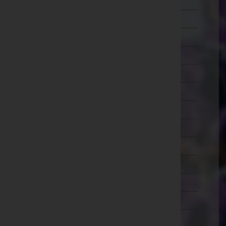
Wien 7.,Neubau
Wien 8.,Josefstadt
Wien 9.,Alsergrund
Wien 10.,Favoriten
Wien 11.,Simmering
Wien 12.,Meidling
Wien 13.,Hietzing
Wien 14.,Penzing
Wien 15.,Rudolfsheim-Fünfhaus
Wien 16.,Ottakring
Wien 17.,Hernals
Wien 18.,Währing
Wien 19.,Döbling