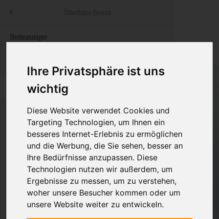
Menü
Öffentlicher Bereich
bestatter
.at
Sterbeanzeigen
Was ist zu tun
Traditionelle
Informationswebsite der österreichischen Bestatter
ch
Rat & Hilfe im Trauerfall
Bestattungsar
Alternative B
Ihre Privatsphäre ist uns
Navigation
h
Ihre Bestatter
Leistungen de
überspringen
wichtig
Kosten
Diese Website verwendet Cookies und
Targeting Technologien, um Ihnen ein
Vorsorge
besseres Internet-Erlebnis zu ermöglichen
Bundesland
und die Werbung, die Sie sehen, besser an
Ihre Bedürfnisse anzupassen. Diese
Technologien nutzen wir außerdem, um
Burgenland
Ergebnisse zu messen, um zu verstehen,
woher unsere Besucher kommen oder um
Kärnten
unsere Website weiter zu entwickeln.
Niederösterreich