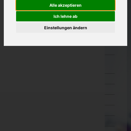
Alle akzeptieren
Oberösterreich
Ich lehne ab
Salzburg
Einstellungen ändern
Steiermark
Tirol
Vorarlberg
Wien
Wien 1.,Innere Stadt
Wien 2.,Leopoldstadt
Wien 3.,Landstraße
Wien 4.,Wieden
Wien 5.,Margareten
Wien 6.,Mariahilf