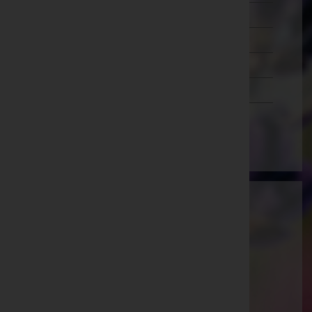
Wien 20.,Brigittenau
Wien 21.,Floridsdorf
Wien 22.,Donaustadt
Wien 23.,Liesing
Wien(Stadt)
Bestattung Güttersberger GmbH -
Bestattung
Innsbruck-Land, Tirol
Website:
https://bestattung-guettersberger.at/
E-Mail:
info@bestattung-guettersberger.at
Telefon: +43 5273 20 606