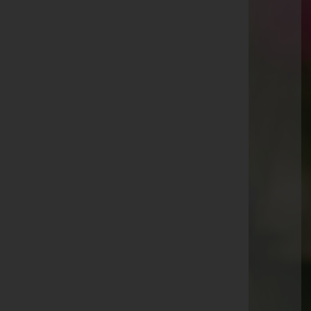
Matrei/Brenner
Waldfrieden 23, 6143 Matrei/Brenner
Aktuelle Todesfälle
Hermine Schirmer -
Fulpmes
Emmi Schätzer -
Fulpmes
Paula Lener -
Ellbögen
Franz Kürbisch -
Matrei am Brenner
Rosa Ranalter -
Neustift im Stubaital
Andreas Siller -
Neustift im Stubaital
Ludmilla Fleckinger -
Neustift im Stubaital
Katharina Salchner -
Matrei am Brenner