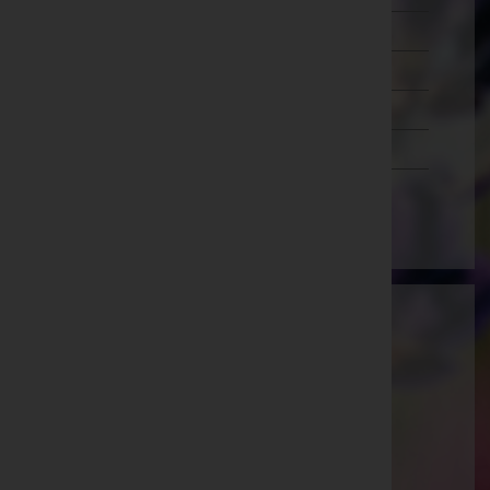
Salzburg
Steiermark
Tirol
Vorarlberg
Wien
Bestattung Güttersberger GmbH -
Bestattung
Innsbruck-Land, Tirol
Website:
https://bestattung-guettersberger.at/
E-Mail:
info@bestattung-guettersberger.at
Telefon: +43 5273 20 606