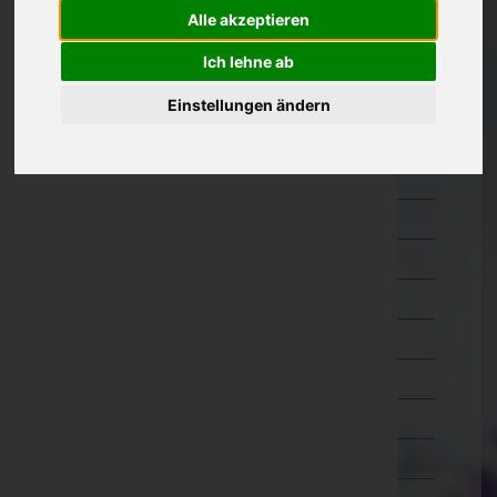
Amstetten
Alle akzeptieren
Baden
Ich lehne ab
Bruck an der Leitha
Einstellungen ändern
Gänserndorf
Gmünd
Hollabrunn
Horn
Korneuburg
Krems an der Donau(Stadt)
Krems(Land)
Lilienfeld
Melk