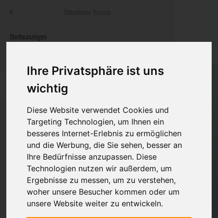
Menü
Öffentlicher Bereich
bestatter
.at
Sterbeanzeigen
Was ist zu tun
Traditionelle
Informationswebsite der österreichischen Bestatter
ch
Rat & Hilfe im Trauerfall
Bestattungsar
Alternative B
Ihre Privatsphäre ist uns
Navigation
h
Ihre Bestatter
Leistungen de
überspringen
wichtig
Kosten
Diese Website verwendet Cookies und
Targeting Technologien, um Ihnen ein
Vorsorge
besseres Internet-Erlebnis zu ermöglichen
Bundesland
und die Werbung, die Sie sehen, besser an
Ihre Bedürfnisse anzupassen. Diese
Technologien nutzen wir außerdem, um
Burgenland
Ergebnisse zu messen, um zu verstehen,
woher unsere Besucher kommen oder um
Kärnten
unsere Website weiter zu entwickeln.
Niederösterreich