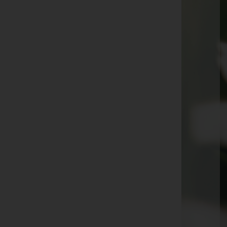
Alois Güttersberger -
Neustift im Stubaital
Stephanie Mair -
Matrei am Brenner
Monika Eller -
St. Jodok
Romana Herbst -
Ellbögen
Hildegard Amrainer -
Mieders
Johann Eller -
Ellbögen
Maria Felder -
Matrei am Brenner
Elisabeth Paulweber -
Fulpmes
Marianne Jenewein -
Matrei am Brenner
Gerlinde Auer -
Matrei am Brenner
Martha Schöpf -
Telfes im Stubai
Hermann Matzak -
Neustift im Stubaital