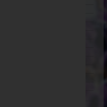
Mistelbach
Mödling
Neunkirchen
Sankt Pölten(Land)
Sankt Pölten(Stadt)
Scheibbs
Tulln
Waidhofen an der Thaya
Waidhofen an der Ybbs(Stadt)
Wiener Neustadt(Land)
Wiener Neustadt(Stadt)
Zwettl
Oberösterreich