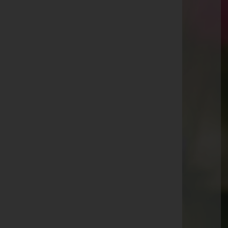
Matrei/Brenner
Waldfrieden 23, 6143 Matrei/Brenner
Aktuelle Todesfälle
Josef Winderle -
Matrei am Brenner
Günther Reinthaler -
Fulpmes
Markus Favilla -
Rum
Gerda Hutter -
Ellbögen
Anneliese Mair -
Fulpmes
Rosmarie Eller -
Ellbögen
Petra Gschwenter -
Steinach am Brenner
Raimund Span -
Neustift im Stubaital