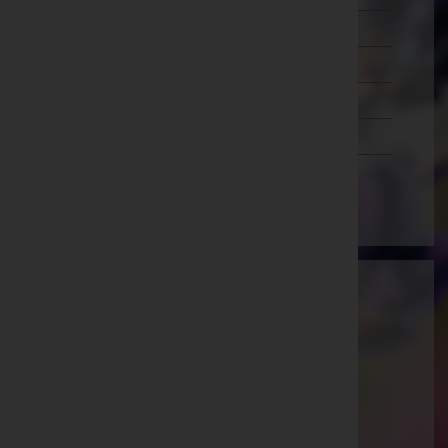
Salzburg
Steiermark
Tirol
Vorarlberg
Wien
Bestattung Güttersberger GmbH -
Bestattung
Innsbruck-Land, Tirol
Website:
https://bestattung-guettersberger.at/
E-Mail:
info@bestattung-guettersberger.at
Telefon: +43 5273 20 606