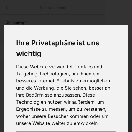
Menü
Öffentlicher Bereich
bestatter
.at
Sterbeanzeigen
Was ist zu tun
Traditionelle
Informationswebsite der österreichischen Bestatter
ch
Rat & Hilfe im Trauerfall
Bestattungsar
Alternative B
Ihre Privatsphäre ist uns
Navigation
h
Ihre Bestatter
Leistungen de
überspringen
wichtig
Kosten
Diese Website verwendet Cookies und
Targeting Technologien, um Ihnen ein
Vorsorge
besseres Internet-Erlebnis zu ermöglichen
Bundesland
und die Werbung, die Sie sehen, besser an
Ihre Bedürfnisse anzupassen. Diese
Technologien nutzen wir außerdem, um
Burgenland
Ergebnisse zu messen, um zu verstehen,
woher unsere Besucher kommen oder um
Kärnten
unsere Website weiter zu entwickeln.
Niederösterreich