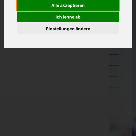
Amstetten
Alle akzeptieren
Baden
Ich lehne ab
Bruck an der Leitha
Einstellungen ändern
Gänserndorf
Gmünd
Hollabrunn
Horn
Korneuburg
Krems an der Donau(Stadt)
Krems(Land)
Lilienfeld
Melk