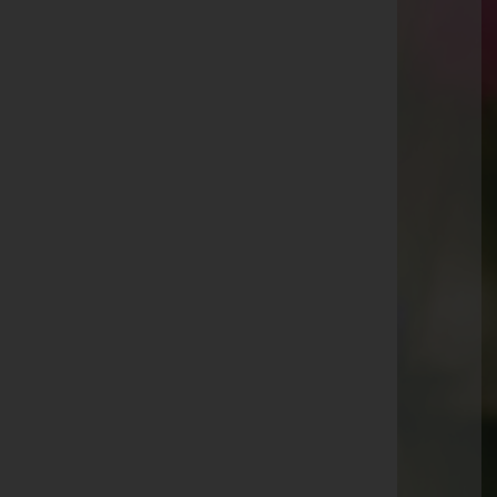
Matrei/Brenner
Waldfrieden 23, 6143 Matrei/Brenner
Aktuelle Todesfälle
Ingrid Hörtnagl -
Matrei am Brenner
Stefan Rippl -
Steinach am Brenner
Karl Pfeifer -
Fulpmes
Anna Mair -
Neustift im Stubaital
Maria Fuchs -
Matrei am Brenner
Konstanze Steuxner -
Neustift im Stubaital
Albert Barth -
Innsbruck Westfriedhof
Anton Rodan