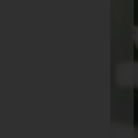
Elisabeth Bair -
Matrei am Brenner
Roswitha Lacher -
Obernberg am Brenner
Maria Viertler -
Mieders
Georg Salchner -
Gschnitz
Franz Kreidl -
Steinach am Brenner
Stefania Riedl
Franz Schwab -
Telfes im Stubai
Konrad Hörtnagl -
Obernberg am Brenner
Paula Hofmann -
Vinaders - Gries am Brenner
Hildegard Kindermann -
Mieders
Maria Wolf -
St. Jodok
Kurt Pedevilla -
Neustift im Stubaital