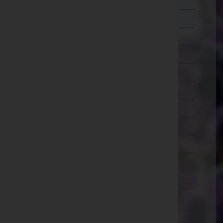
Mistelbach
Mödling
Neunkirchen
Sankt Pölten(Land)
Sankt Pölten(Stadt)
Scheibbs
Tulln
Waidhofen an der Thaya
Waidhofen an der Ybbs(Stadt)
Wiener Neustadt(Land)
Wiener Neustadt(Stadt)
Zwettl
Oberösterreich