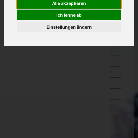
Alle akzeptieren
Oberösterreich
Ich lehne ab
Braunau am Inn
Einstellungen ändern
Eferding
Freistadt
Gmunden
Grieskirchen
Kirchdorf an der Krems
Linz-Land
Linz(Stadt)
Perg
Ried im Innkreis
Rohrbach