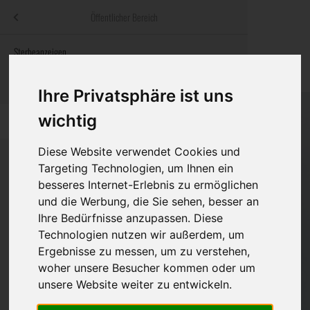
Menü
Öffentlicher Bereich
bestatter
.at
Sterbeanzeigen
Was ist zu tun
Traditionelle
Informationswebsite der österreichischen Bestatter
ch
Rat & Hilfe im Trauerfall
Bestattungsar
Alternative B
Ihre Privatsphäre ist uns
Navigation
wichtig
h
Ihre Bestatter
Leistungen de
überspringen
Diese Website verwendet Cookies und
Kosten
Targeting Technologien, um Ihnen ein
besseres Internet-Erlebnis zu ermöglichen
Vorsorge
Bundesland
und die Werbung, die Sie sehen, besser an
Ihre Bedürfnisse anzupassen. Diese
Technologien nutzen wir außerdem, um
Ergebnisse zu messen, um zu verstehen,
Burgenland
woher unsere Besucher kommen oder um
Kärnten
unsere Website weiter zu entwickeln.
Niederösterreich