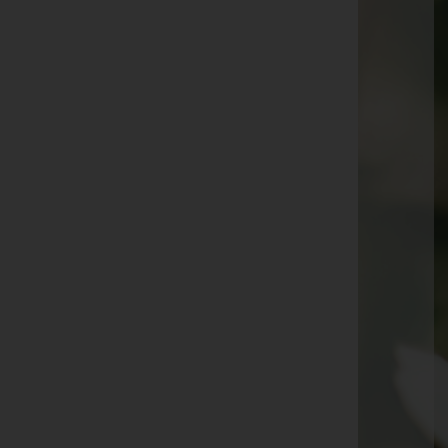
Karl Stangl
Rudolf Swoboda
Manfred Leitner
Johann Wustinger
Robert Balogh
Erika Schallerl
Günter Bettinger
Herbert Mollner
Otto Füst
Emilie Gmeiner
Luise Jelen
Theresia Kopp