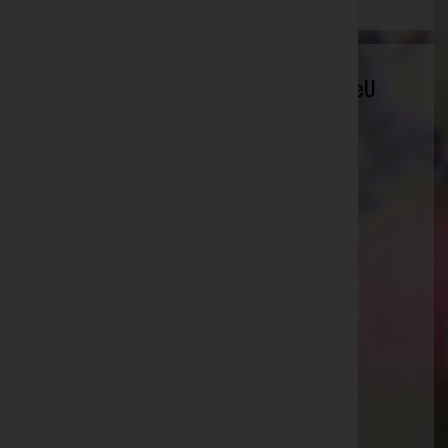
Bestattung Lang e.U. - Bestattung Lang eU
2440 Gramatneusiedl, Oberortsstraße 7
Bruck an der Leitha, Niederösterreich
E-Mail:
kanzlei@bestattung-lang.at
Mobil: +43 664 9235411
Telefon: +43 2234 73324
Gramatneusiedl
Oberortsstraße 7, 2440 Gramatneusiedl
Aktuelle Todesfälle
Franz Taferner
Waltraud Koller