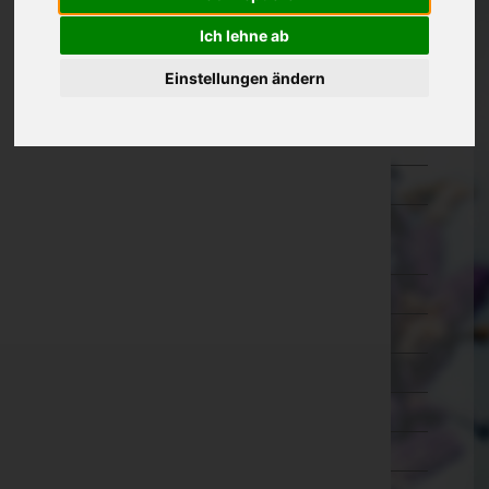
Oberösterreich
Ich lehne ab
Salzburg
Einstellungen ändern
Steiermark
Tirol
Vorarlberg
Wien
Wien 1.,Innere Stadt
Wien 2.,Leopoldstadt
Wien 3.,Landstraße
Wien 4.,Wieden
Wien 5.,Margareten
Wien 6.,Mariahilf