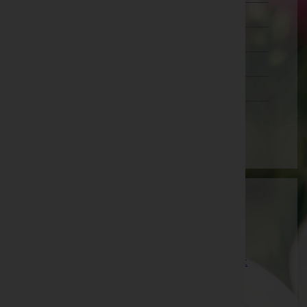
Wien 20.,Brigittenau
Wien 21.,Floridsdorf
Wien 22.,Donaustadt
Wien 23.,Liesing
Wien(Stadt)
Bestattung Seelenfrieden GmbH
Bruck-Mürzzuschlag, Steiermark
Website:
https://bestattung-seelenfrieden.at/
E-Mail:
willkommen@bestattung-seelenfrieden.at
Mobil: +43 664 88445885
Telefon: +43 3862 32 7 75