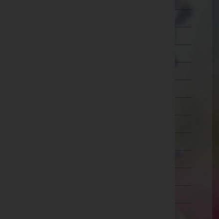
Wien 7.,Neubau
Wien 8.,Josefstadt
Wien 9.,Alsergrund
Wien 10.,Favoriten
Wien 11.,Simmering
Wien 12.,Meidling
Wien 13.,Hietzing
Wien 14.,Penzing
Wien 15.,Rudolfsheim-Fünfhaus
Wien 16.,Ottakring
Wien 17.,Hernals
Wien 18.,Währing
Wien 19.,Döbling