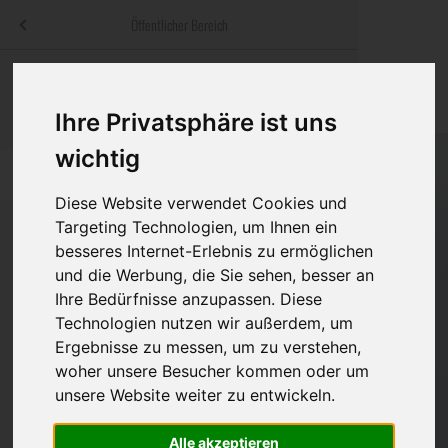
Menü
Öffentlicher Bereich
bestatter
.at
Sterbeanzeigen
Was ist zu tun
Traditionelle
Informationswebsite der österreichischen Bestatter
Ihre Privatsphäre ist uns
ch
Rat & Hilfe im Trauerfall
Bestattungsar
Alternative B
wichtig
Navigation
h
Ihre Bestatter
Leistungen de
überspringen
Diese Website verwendet Cookies und
Kosten
Targeting Technologien, um Ihnen ein
besseres Internet-Erlebnis zu ermöglichen
Vorsorge
und die Werbung, die Sie sehen, besser an
Bundesland
Ihre Bedürfnisse anzupassen. Diese
Technologien nutzen wir außerdem, um
Ergebnisse zu messen, um zu verstehen,
Burgenland
woher unsere Besucher kommen oder um
unsere Website weiter zu entwickeln.
Kärnten
Niederösterreich
Alle akzeptieren