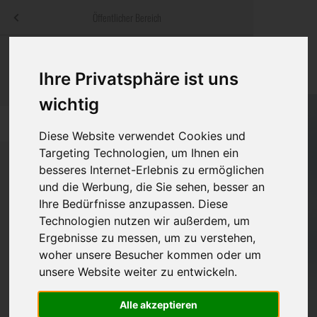
Menü
Öffentlicher Bereich
bestatter
.at
Sterbeanzeigen
Was ist zu tun
Traditionelle
Ihre Privatsphäre ist uns
Informationswebsite der österreichischen Bestatter
ch
Rat & Hilfe im Trauerfall
Bestattungsar
Alternative B
wichtig
Navigation
h
Ihre Bestatter
Leistungen de
überspringen
Diese Website verwendet Cookies und
Targeting Technologien, um Ihnen ein
Kosten
besseres Internet-Erlebnis zu ermöglichen
und die Werbung, die Sie sehen, besser an
Vorsorge
Bundesland
Ihre Bedürfnisse anzupassen. Diese
Technologien nutzen wir außerdem, um
Ergebnisse zu messen, um zu verstehen,
woher unsere Besucher kommen oder um
Burgenland
unsere Website weiter zu entwickeln.
Kärnten
Alle akzeptieren
Niederösterreich