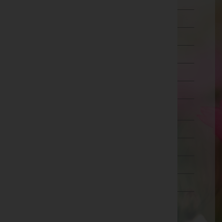
Schärding
Steyr-Land
Steyr(Stadt)
Urfahr-Umgebung
Vöcklabruck
Wels-Land
Wels(Stadt)
Salzburg
Steiermark
Tirol
Vorarlberg
Wien