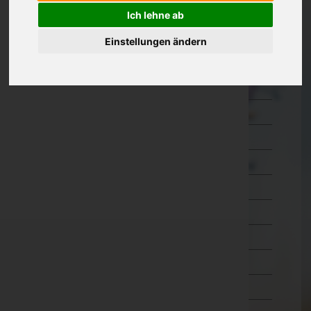
Ich lehne ab
Oberösterreich
Braunau am Inn
Einstellungen ändern
Eferding
Freistadt
Gmunden
Grieskirchen
Kirchdorf an der Krems
Linz-Land
Linz(Stadt)
Perg
Ried im Innkreis
Rohrbach