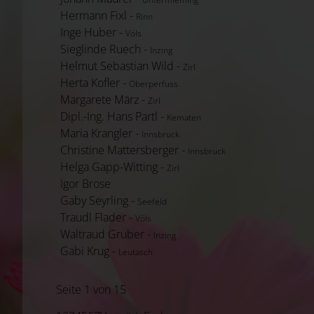
Hermann Fixl -
Rinn
Inge Huber -
Völs
Sieglinde Ruech -
Inzing
Helmut Sebastian Wild -
Zirl
Herta Kofler -
Oberperfuss
Margarete März -
Zirl
Dipl.-Ing. Hans Partl -
Kematen
Maria Krangler -
Innsbruck
Christine Mattersberger -
Innsbruck
Helga Gapp-Witting -
Zirl
Igor Brose
Gaby Seyrling -
Seefeld
Traudl Flader -
Völs
Waltraud Gruber -
Inzing
Gabi Krug -
Leutasch
Seite 1 von 15