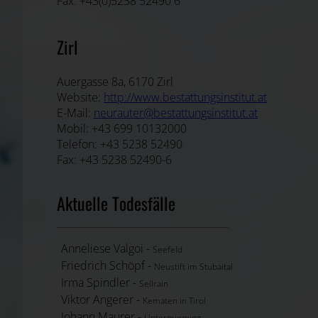
Fax: +43(0)5238 52490 6
Zirl
Auergasse 8a, 6170 Zirl
Website:
http://www.bestattungsinstitut.at
E-Mail:
neurauter@bestattungsinstitut.at
Mobil: +43 699 10132000
Telefon: +43 5238 52490
Fax: +43 5238 52490-6
Aktuelle Todesfälle
Anneliese Valgoi -
Seefeld
Friedrich Schöpf -
Neustift im Stubaital
Irma Spindler -
Sellrain
Viktor Angerer -
Kematen in Tirol
Johann Maurer -
Untermieming