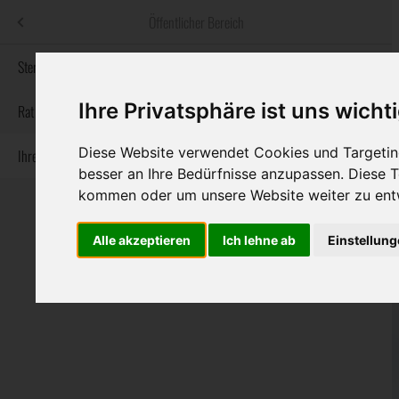
Menü
Öffentlicher Bereich
bestatter
.at
Sterbeanzeigen
Ihre Privatsphäre ist uns wicht
Informationswebsite der österreichischen Bestatter
Rat & Hilfe im Trauerfall
Diese Website verwendet Cookies und Targeting
Ihre Bestatter
Navigation
Sterbeanzeigen
Rat & Hilfe im Trauerfall
Ihre Bestatter
besser an Ihre Bedürfnisse anzupassen. Diese
überspringen
kommen oder um unsere Website weiter zu ent
Alle akzeptieren
Ich lehne ab
Einstellun
Bundesland
Burgenland