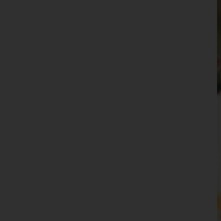
Waidhofen an der Ybbs(Stadt)
Wiener Neustadt(Land)
Wiener Neustadt(Stadt)
Zwettl
Oberösterreich
Salzburg
Steiermark
Tirol
Vorarlberg
Wien