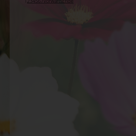
1
2
3
4
5
6
7
Vorwärts
Ende