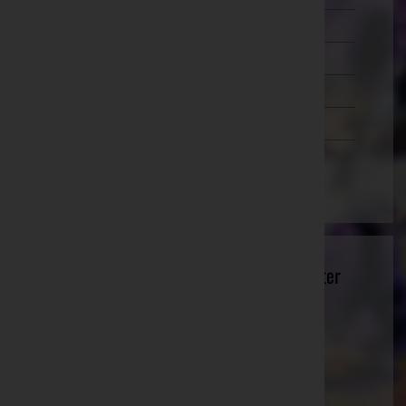
Salzburg
Steiermark
Tirol
Vorarlberg
Wien
Bestattungsinstitut Ing. Dr. Karl Neurauter
e.U. - Bestattungsinstitut Neurauter
Innsbruck-Land, Tirol
Website:
http://www.bestattungsinstitut.at
E-Mail:
neurauter@bestattungsinstitut.at
Mobil: +43(0)699 10132000