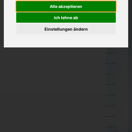
Amstetten
Alle akzeptieren
Baden
Ich lehne ab
Bruck an der Leitha
Einstellungen ändern
Gänserndorf
Gmünd
Hollabrunn
Horn
Korneuburg
Krems an der Donau(Stadt)
Krems(Land)
Lilienfeld
Melk