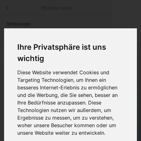
Menü
Öffentlicher Bereich
bestatter
.at
Sterbeanzeigen
Was ist zu tun
Traditionelle
Informationswebsite der österreichischen Bestatter
ch
Rat & Hilfe im Trauerfall
Bestattungsar
Alternative B
Ihre Privatsphäre ist uns
Navigation
h
Ihre Bestatter
Leistungen de
überspringen
wichtig
Kosten
Diese Website verwendet Cookies und
Targeting Technologien, um Ihnen ein
Vorsorge
besseres Internet-Erlebnis zu ermöglichen
Bundesland
und die Werbung, die Sie sehen, besser an
Ihre Bedürfnisse anzupassen. Diese
Technologien nutzen wir außerdem, um
Burgenland
Ergebnisse zu messen, um zu verstehen,
woher unsere Besucher kommen oder um
Kärnten
unsere Website weiter zu entwickeln.
Niederösterreich