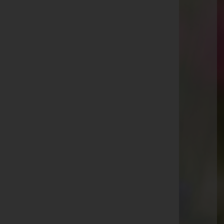
Telefon: +43(0)5238 52490
Fax: +43(0)5238 52490 6
Zirl
Auergasse 8a, 6170 Zirl
Website:
http://www.bestattungsinstitut.at
E-Mail:
neurauter@bestattungsinstitut.at
Mobil: +43 699 10132000
Telefon: +43 5238 52490
Fax: +43 5238 52490-6
Aktuelle Todesfälle
Alexander Jenewein -
Vinaders
Peter Lanbach -
Völs
Robert Popp -
Polling
Ostermann Wolfgang -
Zirl