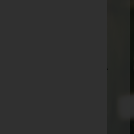
Ernst Abdank -
Zirl
Johann Dieter Enko -
Seefeld in Tirol
Anni Grünfelder -
Oberperfuss
Helene Plattner -
Zirl
Hermann Triendl -
Sistrans
Sally Rhomberg -
Westfriedhof - Innsbruck
Elfriede Langbauer -
Innsbruck-Garten des Friedens
Monika Wanner -
Barwies
Stefan Töchterler -
Vinaders
Rudolf Valgoi -
Seefeld
Ilse Scharmer -
Hall "Haus zum Guten Hirten"
Gertraud Böhmer -
Völs
Erwin Seiler -
Kematen