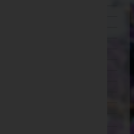
Mistelbach
Mödling
Neunkirchen
Sankt Pölten(Land)
Sankt Pölten(Stadt)
Scheibbs
Tulln
Waidhofen an der Thaya
Waidhofen an der Ybbs(Stadt)
Wiener Neustadt(Land)
Wiener Neustadt(Stadt)
Zwettl
Oberösterreich