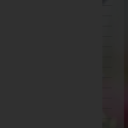
Wien 7.,Neubau
Wien 8.,Josefstadt
Wien 9.,Alsergrund
Wien 10.,Favoriten
Wien 11.,Simmering
Wien 12.,Meidling
Wien 13.,Hietzing
Wien 14.,Penzing
Wien 15.,Rudolfsheim-Fünfhaus
Wien 16.,Ottakring
Wien 17.,Hernals
Wien 18.,Währing
Wien 19.,Döbling