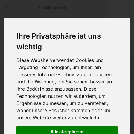
Menü
Öffentlicher Bereich
bestatter
.at
Sterbeanzeigen
Was ist zu tun
Traditionelle
Informationswebsite der österreichischen Bestatter
Ihre Privatsphäre ist uns
ch
Rat & Hilfe im Trauerfall
Bestattungsar
Alternative B
wichtig
Navigation
h
Ihre Bestatter
Leistungen de
überspringen
Diese Website verwendet Cookies und
Kosten
Targeting Technologien, um Ihnen ein
besseres Internet-Erlebnis zu ermöglichen
und die Werbung, die Sie sehen, besser an
Vorsorge
Bundesland
Ihre Bedürfnisse anzupassen. Diese
Technologien nutzen wir außerdem, um
Ergebnisse zu messen, um zu verstehen,
Burgenland
woher unsere Besucher kommen oder um
unsere Website weiter zu entwickeln.
Kärnten
Niederösterreich
Alle akzeptieren