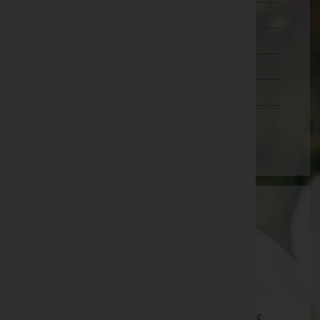
Wien 20.,Brigittenau
Wien 21.,Floridsdorf
Wien 22.,Donaustadt
Wien 23.,Liesing
Wien(Stadt)
Josef Großalber Verlassenschaft
Steyr-Land, Oberösterreich
Großraming
Neustiftgraben 47 (Werkstätte), 4463 Großraming