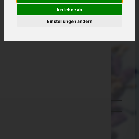
Oberösterreich
Ich lehne ab
Salzburg
Einstellungen ändern
Steiermark
Tirol
Vorarlberg
Wien
Wien 1.,Innere Stadt
Wien 2.,Leopoldstadt
Wien 3.,Landstraße
Wien 4.,Wieden
Wien 5.,Margareten
Wien 6.,Mariahilf