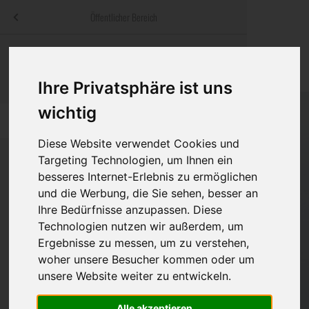
Menü
Öffentlicher Bereich
bestatter
.at
Sterbeanzeigen
Was ist zu tun
Traditionelle
Informationswebsite der österreichischen Bestatter
Ihre Privatsphäre ist uns
ch
Rat & Hilfe im Trauerfall
Bestattungsar
Alternative B
Navigation
wichtig
h
Ihre Bestatter
Leistungen de
überspringen
Diese Website verwendet Cookies und
Kosten
Targeting Technologien, um Ihnen ein
besseres Internet-Erlebnis zu ermöglichen
Vorsorge
und die Werbung, die Sie sehen, besser an
Bundesland
Ihre Bedürfnisse anzupassen. Diese
Technologien nutzen wir außerdem, um
Ergebnisse zu messen, um zu verstehen,
Burgenland
woher unsere Besucher kommen oder um
unsere Website weiter zu entwickeln.
Kärnten
Niederösterreich
Alle akzeptieren