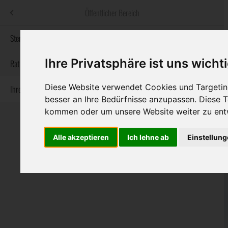
Menü
Öffentlicher Bereich
bestatter
.at
Sterbeanzeigen
Ihre Privatsphäre ist uns wicht
Informationswebsite der österreichischen Bestatter
Rat & Hilfe im Trauerfall
Diese Website verwendet Cookies und Targeting
Ihre Bestatter
Navigation
Sterbeanzeigen
Rat & Hilfe im Trauerfall
Ihre Bestatter
besser an Ihre Bedürfnisse anzupassen. Diese
überspringen
kommen oder um unsere Website weiter zu ent
Alle akzeptieren
Ich lehne ab
Einstellun
Bundesland
Burgenland