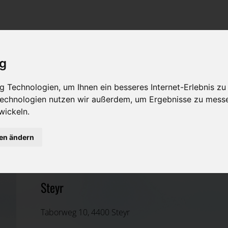
Rat & Hilfe im Trauerfall
Bestattungsarten
Was ist zu tun im Todesfall?
Traditionelle Bestattungsarten
ig
Bestattungsarten
Alternative Bestattungsarten
 Technologien, um Ihnen ein besseres Internet-Erlebnis zu
Leistungen des Bestatters
 Technologien nutzen wir außerdem, um Ergebnisse zu mess
wickeln.
Kosten
Stadtbetriebe Steyr GmbH
gen ändern
Vorsorge
Steyr(Stadt), Oberösterreich
Steyr
Taborweg 10, 4400 Steyr