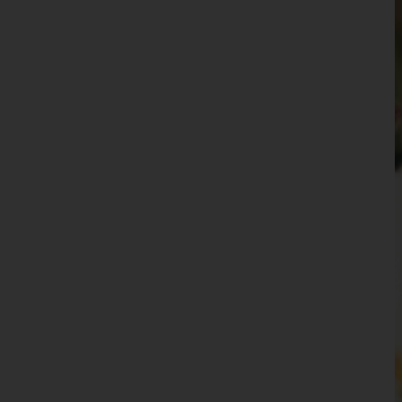
Wien 15.,Rudolfsheim-Fünfhaus
Wien 16.,Ottakring
Wien 17.,Hernals
Wien 18.,Währing
Wien 19.,Döbling
Wien 20.,Brigittenau
Wien 21.,Floridsdorf
Wien 22.,Donaustadt
Wien 23.,Liesing
Wien(Stadt)