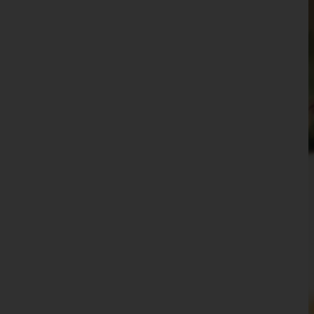
Waidhofen an der Thaya
Waidhofen an der Ybbs(Stadt)
Wiener Neustadt(Land)
Wiener Neustadt(Stadt)
Zwettl
Oberösterreich
Salzburg
Steiermark
Tirol
Vorarlberg
Wien