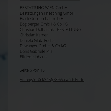
BESTATTUNG WIEN GmbH
Bestattungen Priesching GmbH
Biack Gesellschaft m.b.H.
Böglberger GmbH & Co KG
Christian Dolhaniuk - BESTATTUNG
Christian Karner
Daniela Glatz-Fuchs
Dewanger GmbH & Co KG
Doris Gabriele Pils
Elfriede Johann
Seite 6 von 16
Anfang
Zurück
3
4
5
6
7
8
9
Vorwärts
Ende