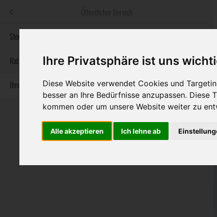
Menü
Öffentlicher Bereich
bestatter
.at
Sterbeanzeigen
Ihre Privatsphäre ist uns wicht
Informationswebsite der österreichischen Bestatter
Rat & Hilfe im Trauerfall
Diese Website verwendet Cookies und Targeting
Ihre Bestatter
Navigation
Sterbeanzeigen
Rat & Hilfe im Trauerfall
Ihre Bestatter
besser an Ihre Bedürfnisse anzupassen. Diese
überspringen
kommen oder um unsere Website weiter zu ent
Alle akzeptieren
Ich lehne ab
Einstellun
Bundesland