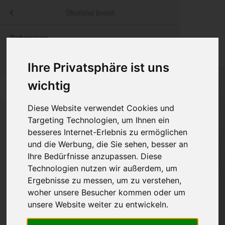
Menü
Öffentlicher Bereich
bestatter
.at
Sterbeanzeigen
Was ist zu tun
Traditionelle
Informationswebsite der österreichischen Bestatter
ch
Rat & Hilfe im Trauerfall
Bestattungsar
Alternative B
Ihre Privatsphäre ist uns
Navigation
wichtig
h
Ihre Bestatter
Leistungen de
überspringen
Diese Website verwendet Cookies und
Kosten
Targeting Technologien, um Ihnen ein
besseres Internet-Erlebnis zu ermöglichen
Vorsorge
und die Werbung, die Sie sehen, besser an
Ihre Bedürfnisse anzupassen. Diese
Technologien nutzen wir außerdem, um
Ergebnisse zu messen, um zu verstehen,
Bundesland
woher unsere Besucher kommen oder um
unsere Website weiter zu entwickeln.
Burgenland