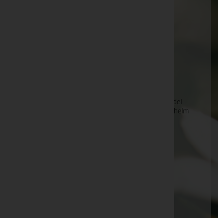
anzeigen. Wir bitten um Ihr Verständnis.
Ihre Bestatter
Erhard Kamhuber e.U.
Eric Johann Hofbauer
Erste Klosterneuburger
Leichenbestattungsunternehmung und Sarghandel
für Klosterneuburg und Umgebung Josef und Wilhelm
Fuchs Ges.m.b.H.
Erwin Thennemayer
FD Feuerbestattungs GmbH
FEBA GmbH
Fischer OG - Bestattungsunternehmen
Franz Kominek GmbH
Franz Michael Nechansky