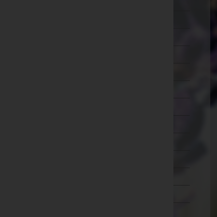
Lilienfeld
Melk
Mistelbach
Mödling
Neunkirchen
Sankt Pölten(Land)
Sankt Pölten(Stadt)
Scheibbs
Tulln
Waidhofen an der Thaya
Waidhofen an der Ybbs(Stadt)
Wiener Neustadt(Land)
Wiener Neustadt(Stadt)