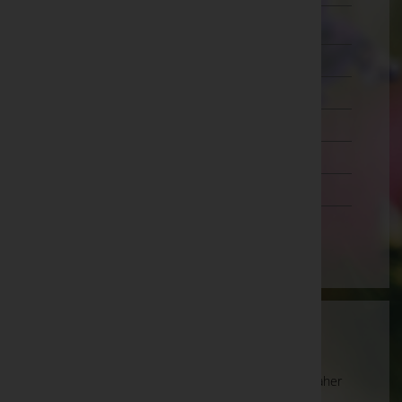
Zwettl
Oberösterreich
Salzburg
Steiermark
Tirol
Vorarlberg
Wien
Wartung
Die Suche wird derzeit überarbeitet und kann daher
unvollständige oder fehlerhafte Zuordnungen