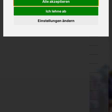
Alle akzeptieren
Kärnten
Ich lehne ab
Niederösterreich
Einstellungen ändern
Amstetten
Baden
Bruck an der Leitha
Gänserndorf
Gmünd
Hollabrunn
Horn
Korneuburg
Krems an der Donau(Stadt)
Krems(Land)