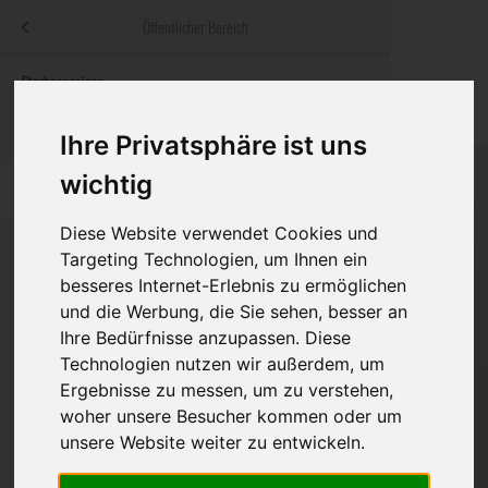
Menü
Öffentlicher Bereich
bestatter
.at
Sterbeanzeigen
Was ist zu tun
Traditionelle
Informationswebsite der österreichischen Bestatter
ch
Rat & Hilfe im Trauerfall
Bestattungsar
Alternative B
Ihre Privatsphäre ist uns
Navigation
wichtig
h
Ihre Bestatter
Leistungen de
überspringen
Diese Website verwendet Cookies und
Kosten
Targeting Technologien, um Ihnen ein
besseres Internet-Erlebnis zu ermöglichen
Vorsorge
und die Werbung, die Sie sehen, besser an
Ihre Bedürfnisse anzupassen. Diese
Technologien nutzen wir außerdem, um
Ergebnisse zu messen, um zu verstehen,
Bundesland
woher unsere Besucher kommen oder um
unsere Website weiter zu entwickeln.
Burgenland