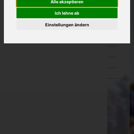
Alle akzeptieren
Kärnten
Ich lehne ab
Niederösterreich
Einstellungen ändern
Oberösterreich
Salzburg
Steiermark
Tirol
Vorarlberg
Wien
Wien 1.,Innere Stadt
Wien 2.,Leopoldstadt
Wien 3.,Landstraße
Wien 4.,Wieden