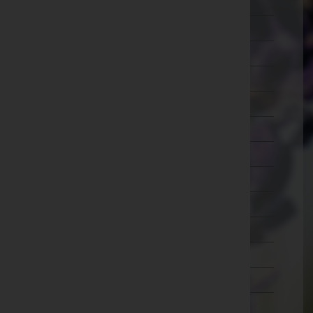
Wien 5.,Margareten
Wien 6.,Mariahilf
Wien 7.,Neubau
Wien 8.,Josefstadt
Wien 9.,Alsergrund
Wien 10.,Favoriten
Wien 11.,Simmering
Wien 12.,Meidling
Wien 13.,Hietzing
Wien 14.,Penzing
Wien 15.,Rudolfsheim-Fünfhaus
Wien 16.,Ottakring
Wien 17.,Hernals