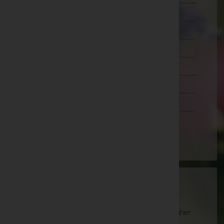
Wien 18.,Währing
Wien 19.,Döbling
Wien 20.,Brigittenau
Wien 21.,Floridsdorf
Wien 22.,Donaustadt
Wien 23.,Liesing
Wien(Stadt)
Wartung
Die Suche wird derzeit überarbeitet und kann daher
unvollständige oder fehlerhafte Zuordnungen