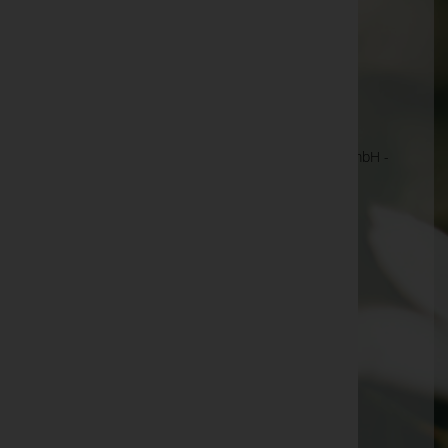
anzeigen. Wir bitten um Ihr Verständnis.
Ihre Bestatter
DOVE BESTATTUNG GMBH
Hans Teufel Steinmetzmeister und Bestatter GmbH -
Steinmetzmeister und Bestatter
INFINITUM e.U.
Kadir Etükoglu GmbH
Lichtblick GmbH
Naturbestattung GmbH - NATURBESTATTUNG
Zadrobilek - Pionier seit 20 Jahren
Sabine List e.U. - Bestattung Edelmann
UKBA Islamische Bestattungs GmbH
Yasin Aktaş, BSc