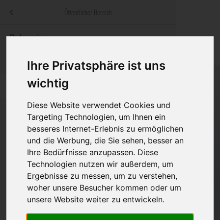
Menü
Öffentlicher Bereich
bestatter
.at
Sterbeanzeigen
Was ist zu tun
Traditionelle
Informationswebsite der österreichischen Bestatter
ch
Rat & Hilfe im Trauerfall
Bestattungsar
Alternative B
Ihre Privatsphäre ist uns
Navigation
wichtig
h
Ihre Bestatter
Leistungen de
überspringen
Diese Website verwendet Cookies und
Kosten
Targeting Technologien, um Ihnen ein
besseres Internet-Erlebnis zu ermöglichen
Vorsorge
und die Werbung, die Sie sehen, besser an
Ihre Bedürfnisse anzupassen. Diese
Technologien nutzen wir außerdem, um
Ergebnisse zu messen, um zu verstehen,
Bundesland
woher unsere Besucher kommen oder um
unsere Website weiter zu entwickeln.
Burgenland