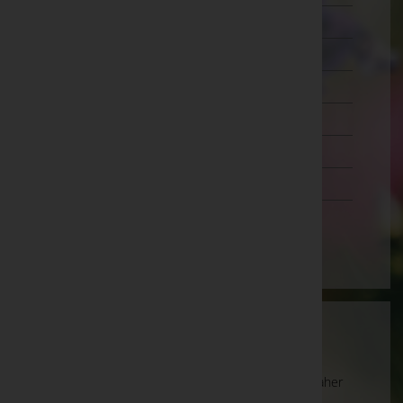
Wien 18.,Währing
Wien 19.,Döbling
Wien 20.,Brigittenau
Wien 21.,Floridsdorf
Wien 22.,Donaustadt
Wien 23.,Liesing
Wien(Stadt)
Wartung
Die Suche wird derzeit überarbeitet und kann daher
unvollständige oder fehlerhafte Zuordnungen