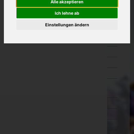
Alle akzeptieren
Kärnten
Ich lehne ab
Niederösterreich
Einstellungen ändern
Oberösterreich
Salzburg
Steiermark
Tirol
Vorarlberg
Wien
Wien 1.,Innere Stadt
Wien 2.,Leopoldstadt
Wien 3.,Landstraße
Wien 4.,Wieden