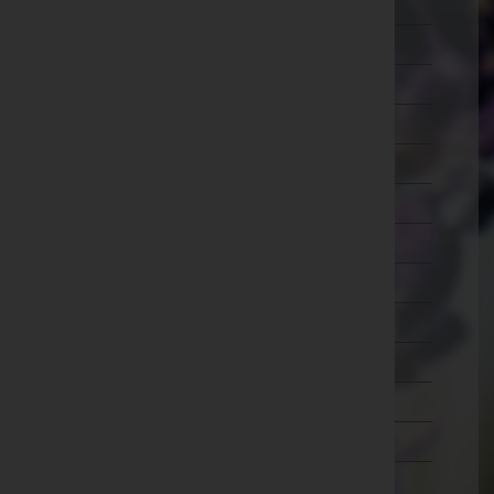
Wien 5.,Margareten
Wien 6.,Mariahilf
Wien 7.,Neubau
Wien 8.,Josefstadt
Wien 9.,Alsergrund
Wien 10.,Favoriten
Wien 11.,Simmering
Wien 12.,Meidling
Wien 13.,Hietzing
Wien 14.,Penzing
Wien 15.,Rudolfsheim-Fünfhaus
Wien 16.,Ottakring
Wien 17.,Hernals