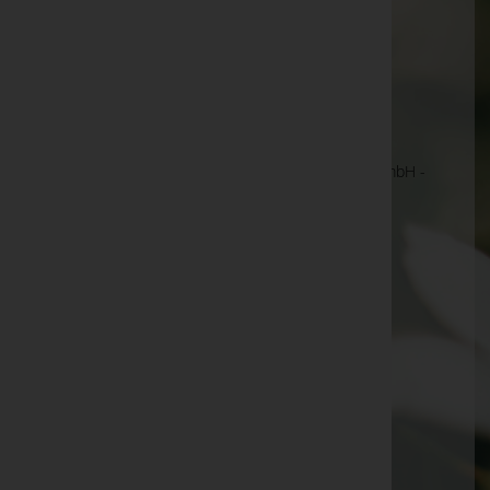
anzeigen. Wir bitten um Ihr Verständnis.
Ihre Bestatter
DOVE BESTATTUNG GMBH
Hans Teufel Steinmetzmeister und Bestatter GmbH -
Steinmetzmeister und Bestatter
INFINITUM e.U.
Kadir Etükoglu GmbH
Lichtblick GmbH
Naturbestattung GmbH - NATURBESTATTUNG
Zadrobilek - Pionier seit 20 Jahren
Sabine List e.U. - Bestattung Edelmann
UKBA Islamische Bestattungs GmbH
Yasin Aktaş, BSc