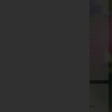
Zwettl
Oberösterreich
Salzburg
Steiermark
Tirol
Vorarlberg
Wien
Wartung
Die Suche wird derzeit überarbeitet und kann daher
unvollständige oder fehlerhafte Zuordnungen