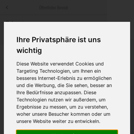
Menü
Öffentlicher Bereich
bestatter
.at
Sterbeanzeigen
Was ist zu tun
Traditionelle
Informationswebsite der österreichischen Bestatter
ch
Rat & Hilfe im Trauerfall
Bestattungsar
Alternative B
Ihre Privatsphäre ist uns
Navigation
wichtig
h
Ihre Bestatter
Leistungen de
überspringen
Diese Website verwendet Cookies und
Kosten
Targeting Technologien, um Ihnen ein
besseres Internet-Erlebnis zu ermöglichen
Vorsorge
und die Werbung, die Sie sehen, besser an
Ihre Bedürfnisse anzupassen. Diese
Technologien nutzen wir außerdem, um
Ergebnisse zu messen, um zu verstehen,
Bundesland
woher unsere Besucher kommen oder um
unsere Website weiter zu entwickeln.
Burgenland