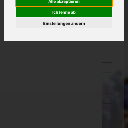
Alle akzeptieren
Kärnten
Ich lehne ab
Niederösterreich
Einstellungen ändern
Amstetten
Baden
Bruck an der Leitha
Gänserndorf
Gmünd
Hollabrunn
Horn
Korneuburg
Krems an der Donau(Stadt)
Krems(Land)