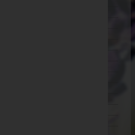
Lilienfeld
Melk
Mistelbach
Mödling
Neunkirchen
Sankt Pölten(Land)
Sankt Pölten(Stadt)
Scheibbs
Tulln
Waidhofen an der Thaya
Waidhofen an der Ybbs(Stadt)
Wiener Neustadt(Land)
Wiener Neustadt(Stadt)