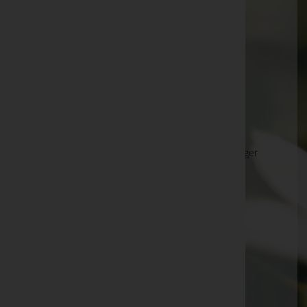
anzeigen. Wir bitten um Ihr Verständnis.
Ihre Bestatter
Beer Trauerhilfe GmbH
Benu GmbH
Bestattung Zadrobilek GmbH
Bestattung A. Piperger, Inh. Marie-Theresa Piperger
e.U.
Bestattung BIRBAMER GmbH
Bestattung Brunflicker - Glatz GmbH
Bestattung Edelböck GmbH
BESTATTUNG ETERNO e.U.
Bestattung Gars GmbH
Bestattung Geiger GmbH - Bestattung Geiger