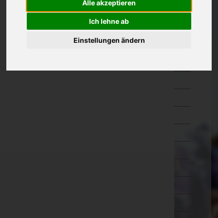
Alle akzeptieren
Kärnten
Ich lehne ab
Niederösterreich
Einstellungen ändern
Amstetten
Baden
Bruck an der Leitha
Gänserndorf
Gmünd
Hollabrunn
Horn
Korneuburg
Krems an der Donau(Stadt)
Krems(Land)