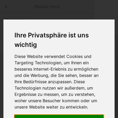
Menü
Öffentlicher Bereich
bestatter
.at
Sterbeanzeigen
Was ist zu tun
Traditionelle
Informationswebsite der österreichischen Bestatter
ch
Rat & Hilfe im Trauerfall
Bestattungsar
Alternative B
Ihre Privatsphäre ist uns
Navigation
wichtig
h
Ihre Bestatter
Leistungen de
überspringen
Diese Website verwendet Cookies und
Kosten
Targeting Technologien, um Ihnen ein
besseres Internet-Erlebnis zu ermöglichen
Vorsorge
und die Werbung, die Sie sehen, besser an
Ihre Bedürfnisse anzupassen. Diese
Technologien nutzen wir außerdem, um
Ergebnisse zu messen, um zu verstehen,
Bundesland
woher unsere Besucher kommen oder um
unsere Website weiter zu entwickeln.
Burgenland