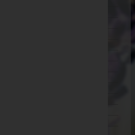
Lilienfeld
Melk
Mistelbach
Mödling
Neunkirchen
Sankt Pölten(Land)
Sankt Pölten(Stadt)
Scheibbs
Tulln
Waidhofen an der Thaya
Waidhofen an der Ybbs(Stadt)
Wiener Neustadt(Land)
Wiener Neustadt(Stadt)