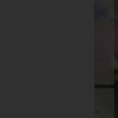
Zwettl
Oberösterreich
Salzburg
Steiermark
Tirol
Vorarlberg
Wien
Wartung
Die Suche wird derzeit überarbeitet und kann daher
unvollständige oder fehlerhafte Zuordnungen