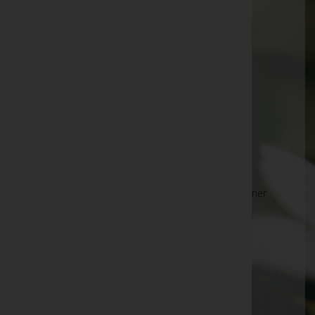
anzeigen. Wir bitten um Ihr Verständnis.
Ihre Bestatter
Bestattung Gerobel KG
Bestattung H. Müllner GmbH
Bestattung Hanser-Funeral Service GmbH -
Bestattung Hanser-Funeral Service GmbH
Bestattung Haselböck GmbH - BESTATTUNG
Bestattung Hiesleitner e.U. - Bestattung Hiesleitner
e.U.
Bestattung Himmelblau GmbH
Bestattung Hochreiter KG
Bestattung Kallaus GmbH - Bestatter
Bestattung Killian GmbH